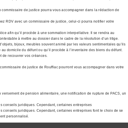
 un commissaire de justice pourra vous accompagner dans la rédaction de
nez RDV avec un commissaire de justice, celui-ci pourra notifier votre
tice afin qu’il procède à une sommation interpellative. Il se rendra au
ntestable à mettre au dossier dans le cadre de la résolution d’un litige.
 d’objets, bijoux, meubles souvent animé par les valeurs sentimentales qu’ils
é au domicile du défunt ou qu’il procède à l’inventaire des biens du défunt.
 et de recouvrer vos créances.
les commissaire de justice de Rouffiac pourront vous accompagner dans votre
non versement de pension alimentaire, une notification de rupture de PACS, un
des conseils juridiques. Cependant, certaines entreprises
es conseils juridiques. Cependant, certaines entreprises font le choix de se
ment personnalisé.