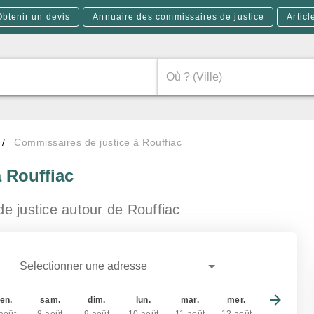
Obtenir un devis
Annuaire des commissaires de justice
Articl
Commissaires de justice à Rouffiac
à Rouffiac
de justice
autour de Rouffiac
Selectionner une adresse
en.
sam.
dim.
lun.
mar.
mer.