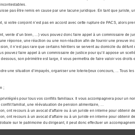
 incontestables.
uisse pas être remis en cause par une lacune juridique. En tant que juriste,
, si votre conjoint n’est pas en accord avec cette rupture de PACS, alors pre
gent, vente d’un bien, …) vous pouvez donc faire appel à un commissaire de jus
 une réponse, une réaction ou une non-réaction afin de fournir une preuve inco
ion, il n’est pas rare que certains héritiers se servent au domicile du défunt
 vous pouvez faire appel à un commissaire de justice pour qu’il appose un scell
dessous, son périmètre est large, il vous permettra de faire valoir vos droits
udre une situation d’impayés, organiser une loterie/jeux concours, ... Tous 
n ;
s privilégiés pour tous vos conflits familiaux. Il vous accompagnera pour un 
 conflit familial, une réévaluation de pension alimentaire, …
ion, ont recours à un avocat d'affaire ou à un juriste en interne pour obtenir 
on, ont recours à un avocat d'affaire ou à un juriste en interne pour obtenir d
 globale sur le patrimoine du dirigeant, il peut donc effectuer un accompagne