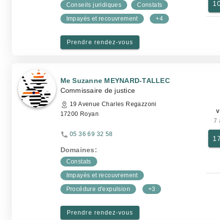
1
Conseils juridiques
Constats
Impayés et recouvrement
+4
Prendre rendez-vous
Me Suzanne MEYNARD-TALLEC
Commissaire de justice
19 Avenue Charles Regazzoni
v
17200 Royan
7 
05 36 69 32 58
1
Domaines:
Constats
Impayés et recouvrement
Procédure d'expulsion
+3
Prendre rendez-vous