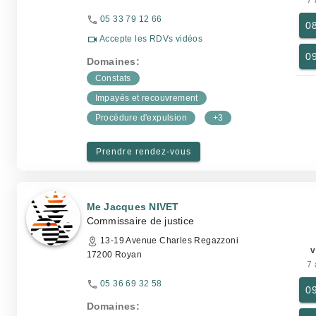
7 
05 33 79 12 66
0
Accepte les RDVs vidéos
0
Domaines:
Constats
Impayés et recouvrement
Procédure d'expulsion
+3
Prendre rendez-vous
Me Jacques NIVET
Commissaire de justice
13-19 Avenue Charles Regazzoni
v
17200 Royan
7 
05 36 69 32 58
0
Domaines: