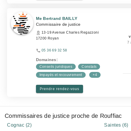
Me Bertrand BAILLY
Commissaire de justice
13-19 Avenue Charles Regazzoni
v
17200 Royan
7 
05 36 69 32 58
Domaines:
Conseils juridiques
Constats
Impayés et recouvrement
+4
Prendre rendez-vous
Commissaires de justice proche de Rouffiac
Cognac (2)
Saintes (6)