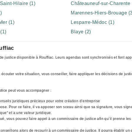
aint-Hilaire (1)
Châteauneuf-sur-Charente 
)
Marennes-Hiers-Brouage (3
Mer (1)
Lesparre-Médoc (1)
(1)
Blaye (2)
uffiac
 justice disponible à Rouffiac. Leurs agendas sont synchronisés et font appar
écouter votre situation, vous conseiller, faire appliquer les décisions de jus
stice peut vous accompagner :
nseils juridiques précieux pour votre création d’entreprise
l'impose. Pour ce faire, il va apposer son sceau ainsi que sa signature, vous si
que" et a une valeur juridique.
qué, vous pouvez faire appel à un commissaire de justice afin qu’il prenne les 
nseillons alors de recourir à un commissaire de justice. Il pourra établir un 