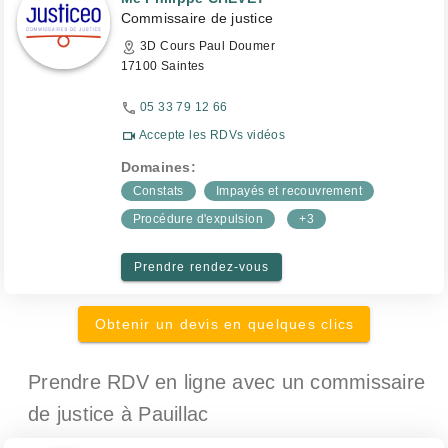
Commissaire de justice
3D Cours Paul Doumer
17100 Saintes
05 33 79 12 66
Accepte les RDVs vidéos
Domaines:
Constats
Impayés et recouvrement
Procédure d'expulsion
+3
Prendre rendez-vous
Obtenir un devis en quelques clics
Prendre RDV en ligne avec un commissaire
de justice
à Pauillac