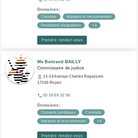
Domaines:
Constats
Impayés et recouvrement
Procédure d'expulsion
+3
Prendre rendez-vous
Me Bertrand BAILLY
Commissaire de justice
13-19 Avenue Charles Regazzoni
17200 Royan
05 36 69 32 58
Domaines:
Conseils juridiques
Constats
Impayés et recouvrement
+4
Prendre rendez-vous