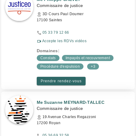
Commissaire de justice
3D Cours Paul Doumer
17100 Saintes
05 33 79 12 66
Accepte les RDVs vidéos
Domaines:
Constats
Impayés et recouvrement
Procédure d'expulsion
+3
Prendre rendez-vous
Me Suzanne MEYNARD-TALLEC
Commissaire de justice
19 Avenue Charles Regazzoni
17200 Royan
05 36 69 32 58