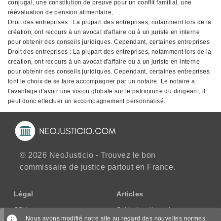
conjugal, une constitution de preuve pour un conflit familial, une
réévaluation de pension alimentaire, …
Droit des entreprises : La plupart des entreprises, notamment lors de la
création, ont recours à un avocat d'affaire ou à un juriste en interne
pour obtenir des conseils juridiques. Cependant, certaines entreprises
Droit des entreprises : La plupart des entreprises, notamment lors de la
création, ont recours à un avocat d'affaire ou à un juriste en interne
pour obtenir des conseils juridiques. Cependant, certaines entreprises
font le choix de se faire accompagner par un notaire. Le notaire a
l'avantage d'avoir une vision globale sur le patrimoine du dirigeant, il
peut donc effectuer un accompagnement personnalisé.
© 2026 NeoJusticio - Trouvez le bon
commissaire de justice partout en France.
Légal
Articles
CGU
Guide des démarches
Nous avons modifié notre site au regard des nouvelles normes