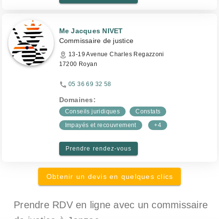
Me Jacques NIVET
Commissaire de justice
13-19 Avenue Charles Regazzoni
17200 Royan
05 36 69 32 58
Domaines:
Conseils juridiques
Constats
Impayés et recouvrement
+4
Prendre rendez-vous
Obtenir un devis en quelques clics
Prendre RDV en ligne avec un commissaire