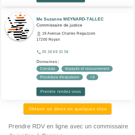
Me Suzanne MEYNARD-TALLEC
Commissaire de justice
19 Avenue Charles Regazzoni
17200 Royan
05 36 69 32 58
Domaines:
Constats
Impayés et recouvrement
Procédure d'expulsion
+3
Prendre rendez-vous
Obtenir un devis en quelques clics
Prendre RDV en ligne avec un commissaire