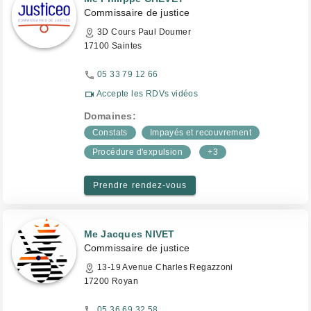
Commissaire de justice
3D Cours Paul Doumer
17100 Saintes
05 33 79 12 66
Accepte les RDVs vidéos
Domaines:
Constats
Impayés et recouvrement
Procédure d'expulsion
+3
Prendre rendez-vous
Me Jacques NIVET
Commissaire de justice
13-19 Avenue Charles Regazzoni
17200 Royan
05 36 69 32 58