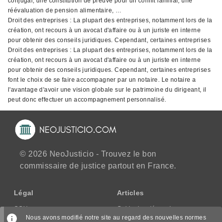
conjugal, une constitution de preuve pour un conflit familial, une
réévaluation de pension alimentaire, …
Droit des entreprises : La plupart des entreprises, notamment lors de la
création, ont recours à un avocat d'affaire ou à un juriste en interne
pour obtenir des conseils juridiques. Cependant, certaines entreprises
Droit des entreprises : La plupart des entreprises, notamment lors de la
création, ont recours à un avocat d'affaire ou à un juriste en interne
pour obtenir des conseils juridiques. Cependant, certaines entreprises
font le choix de se faire accompagner par un notaire. Le notaire a
l'avantage d'avoir une vision globale sur le patrimoine du dirigeant, il
peut donc effectuer un accompagnement personnalisé.
© 2026 NeoJusticio - Trouvez le bon
commissaire de justice partout en France.
Légal
Articles
CGU
Guide des démarches
Nous avons modifié notre site au regard des nouvelles normes
CGV/CPPS