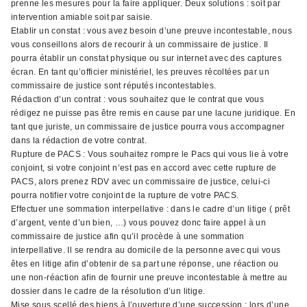
prenne les mesures pour la faire appliquer. Deux solutions : soit par
intervention amiable soit par saisie.
Etablir un constat : vous avez besoin d’une preuve incontestable, nous
vous conseillons alors de recourir à un commissaire de justice. Il
pourra établir un constat physique ou sur internet avec des captures
écran. En tant qu’officier ministériel, les preuves récoltées par un
commissaire de justice sont réputés incontestables.
Rédaction d’un contrat : vous souhaitez que le contrat que vous
rédigez ne puisse pas être remis en cause par une lacune juridique. En
tant que juriste, un commissaire de justice pourra vous accompagner
dans la rédaction de votre contrat.
Rupture de PACS : Vous souhaitez rompre le Pacs qui vous lie à votre
conjoint, si votre conjoint n’est pas en accord avec cette rupture de
PACS, alors prenez RDV avec un commissaire de justice, celui-ci
pourra notifier votre conjoint de la rupture de votre PACS.
Effectuer une sommation interpellative : dans le cadre d’un litige ( prêt
d’argent, vente d’un bien, …) vous pouvez donc faire appel à un
commissaire de justice afin qu’il procède à une sommation
interpellative. Il se rendra au domicile de la personne avec qui vous
êtes en litige afin d’obtenir de sa part une réponse, une réaction ou
une non-réaction afin de fournir une preuve incontestable à mettre au
dossier dans le cadre de la résolution d’un litige.
Mise sous scellé des biens à l’ouverture d’une succession : lors d’une