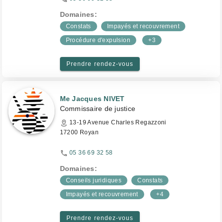
Domaines:
Constats
Impayés et recouvrement
Procédure d'expulsion
+3
Prendre rendez-vous
Me Jacques NIVET
Commissaire de justice
13-19 Avenue Charles Regazzoni
17200 Royan
05 36 69 32 58
Domaines:
Conseils juridiques
Constats
Impayés et recouvrement
+4
Prendre rendez-vous