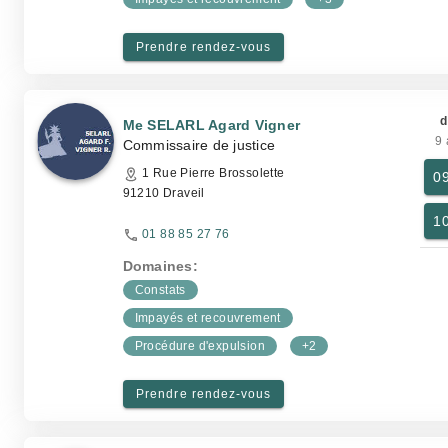
Prendre rendez-vous
d
Me SELARL Agard Vigner
9 
Commissaire de justice
1 Rue Pierre Brossolette
0
91210 Draveil
1
01 88 85 27 76
Domaines:
Constats
Impayés et recouvrement
Procédure d'expulsion
+2
Prendre rendez-vous