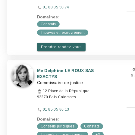
01 88 85 50 74
Domaines:
Constats
Impayés et recouvrement
Prendre rendez-vous
d
Me Delphine LE ROUX SAS
9 
EXACTYS
Commissaire de justice
12 Place de la République
92270 Bois-Colombes
01 85 05 86 13
Domaines:
Conseils juridiques
Constats
Impayés et recouvrement
+3