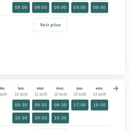
09:00
09:00
09:00
09:00
09:00
Voir plus
im.
lun.
mar.
mer.
jeu.
ven.
août
10 août
11 août
12 août
13 août
14 août
09:30
09:30
09:30
17:00
10:00
10:30
10:30
10:30