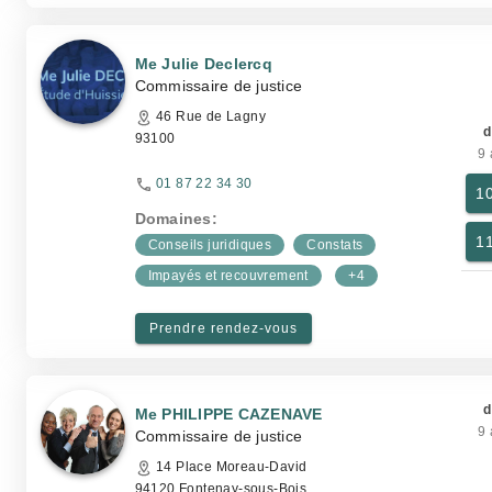
Me Julie Declercq
Commissaire de justice
46 Rue de Lagny
d
93100
9 
01 87 22 34 30
1
Domaines:
1
Conseils juridiques
Constats
Impayés et recouvrement
+4
Prendre rendez-vous
d
Me PHILIPPE CAZENAVE
9 
Commissaire de justice
14 Place Moreau-David
94120 Fontenay-sous-Bois