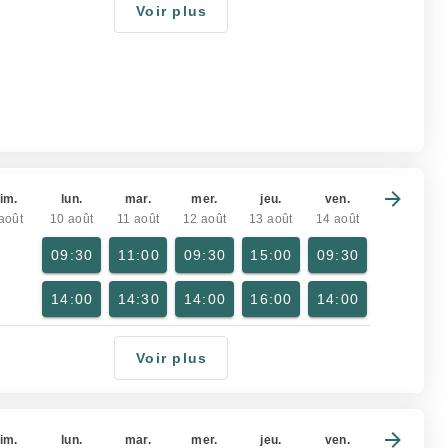
Voir plus
im.
lun.
mar.
mer.
jeu.
ven.
août
10 août
11 août
12 août
13 août
14 août
09:30
11:00
09:30
15:00
09:30
14:00
14:30
14:00
16:00
14:00
Voir plus
im.
lun.
mar.
mer.
jeu.
ven.