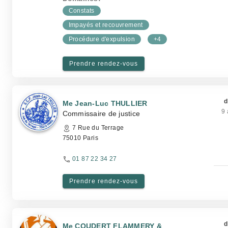
Constats
Impayés et recouvrement
Procédure d'expulsion
+4
Prendre rendez-vous
d
Me Jean-Luc THULLIER
9 
Commissaire de justice
7 Rue du Terrage
75010 Paris
01 87 22 34 27
Prendre rendez-vous
d
Me COUDERT FLAMMERY &