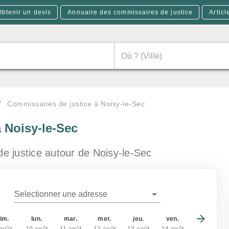
Obtenir un devis
Annuaire des commissaires de justice
Articl
Commissaires de justice à Noisy-le-Sec
à Noisy-le-Sec
de justice
autour de Noisy-le-Sec
Selectionner une adresse
im.
lun.
mar.
mer.
jeu.
ven.