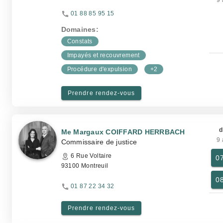
9 
01 88 85 95 15
Domaines:
Constats
Impayés et recouvrement
Procédure d'expulsion
+2
Prendre rendez-vous
d
Me Margaux COIFFARD HERRBACH
9 
Commissaire de justice
6 Rue Voltaire
0
93100 Montreuil
0
01 87 22 34 32
Prendre rendez-vous