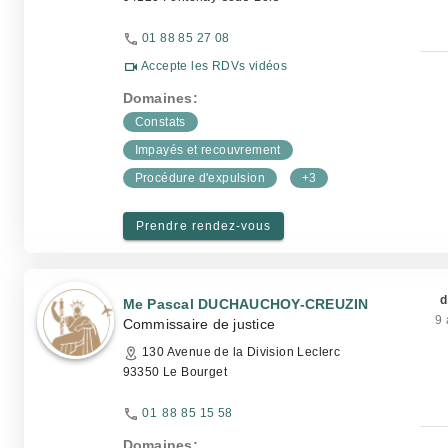
01 88 85 27 08
Accepte les RDVs vidéos
Domaines:
Constats
Impayés et recouvrement
Procédure d'expulsion
+3
Prendre rendez-vous
d
Me Pascal DUCHAUCHOY-CREUZIN
9 
Commissaire de justice
130 Avenue de la Division Leclerc
93350 Le Bourget
01 88 85 15 58
Domaines: