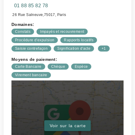
01 88 85 82 78
26 Rue Salneuve,75017, Paris
Domaines:
Constats
Impayés et recouvrement
Procédure d'expulsion
Rapports locatifs
Saisie contrefaçon
Signification d'acte
+1
Moyens de paiement:
Carte Bancaire
Chèque
Espèce
Virement bancaire
Voir sur la carte