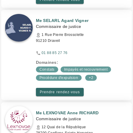
Me SELARL Agard Vigner
Commissaire de justice
1 Rue Pierre Brossolette
91210 Draveil
01 88 85 27 76
Domaines:
Constats
Impayés et recouvrement
Procédure d'expulsion
+2
Prendre rendez-vous
Me LEXNOVAE Anne RICHARD
Commissaire de justice
12 Quai de la République