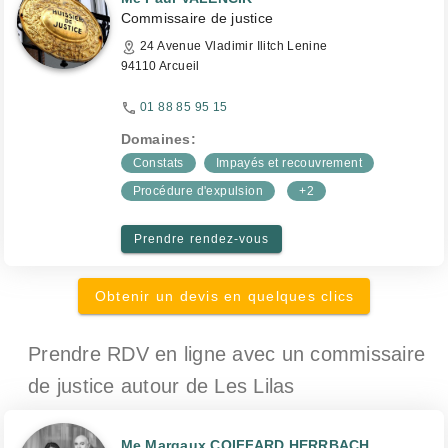
Commissaire de justice
24 Avenue Vladimir Ilitch Lenine
94110 Arcueil
01 88 85 95 15
Domaines:
Constats
Impayés et recouvrement
Procédure d'expulsion
+2
Prendre rendez-vous
Obtenir un devis en quelques clics
Prendre RDV en ligne avec un commissaire
de justice
autour de Les Lilas
Me Margaux COIFFARD HERRBACH