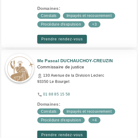
Domaines:
Constats
Impayés et recouvrement
Procédure d'expulsion
+3
Prendre rendez-vous
Me Pascal DUCHAUCHOY-CREUZIN
Commissaire de justice
130 Avenue de la Division Leclerc
93350 Le Bourget
01 88 85 15 58
Domaines:
Constats
Impayés et recouvrement
Procédure d'expulsion
+4
Prendre rendez-vous