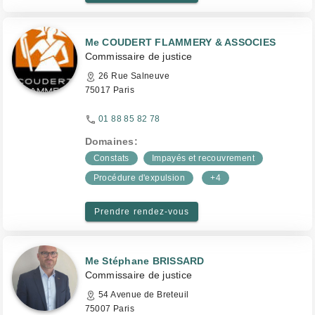
Me COUDERT FLAMMERY & ASSOCIES
Commissaire de justice
26 Rue Salneuve
75017 Paris
01 88 85 82 78
Domaines:
Constats
Impayés et recouvrement
Procédure d'expulsion
+4
Prendre rendez-vous
Me Stéphane BRISSARD
Commissaire de justice
54 Avenue de Breteuil
75007 Paris