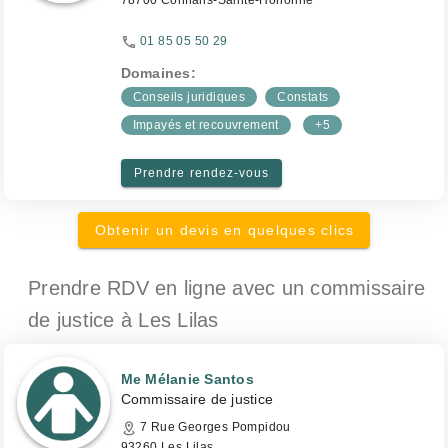
78700 Conflans-Sainte-Honorine
01 85 05 50 29
Domaines:
Conseils juridiques
Constats
Impayés et recouvrement
+5
Prendre rendez-vous
Obtenir un devis en quelques clics
Prendre RDV en ligne avec un commissaire
de justice
à Les Lilas
Me Mélanie Santos
Commissaire de justice
7 Rue Georges Pompidou
93260 Les Lilas