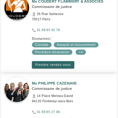
Me COUDERT FLAMMERY & ASSOCIES
Commissaire de justice
26 Rue Salneuve
75017 Paris
01 88 85 82 78
Domaines:
Constats
Impayés et recouvrement
Procédure d'expulsion
+4
Prendre rendez-vous
Me PHILIPPE CAZENAVE
Commissaire de justice
14 Place Moreau-David
94120 Fontenay-sous-Bois
01 88 85 27 08