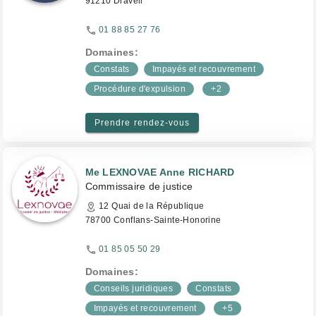
91210 Draveil
01 88 85 27 76
Domaines:
Constats
Impayés et recouvrement
Procédure d'expulsion
+2
Prendre rendez-vous
Me LEXNOVAE Anne RICHARD
Commissaire de justice
12 Quai de la République
78700 Conflans-Sainte-Honorine
01 85 05 50 29
Domaines:
Conseils juridiques
Constats
Impayés et recouvrement
+5