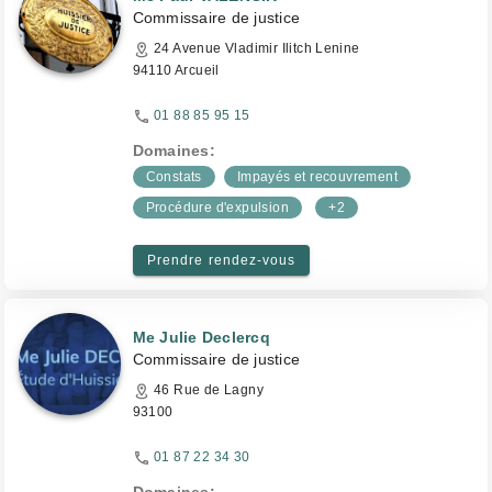
Commissaire de justice
24 Avenue Vladimir Ilitch Lenine
94110 Arcueil
01 88 85 95 15
Domaines:
Constats
Impayés et recouvrement
Procédure d'expulsion
+2
Prendre rendez-vous
Me Julie Declercq
Commissaire de justice
46 Rue de Lagny
93100
01 87 22 34 30