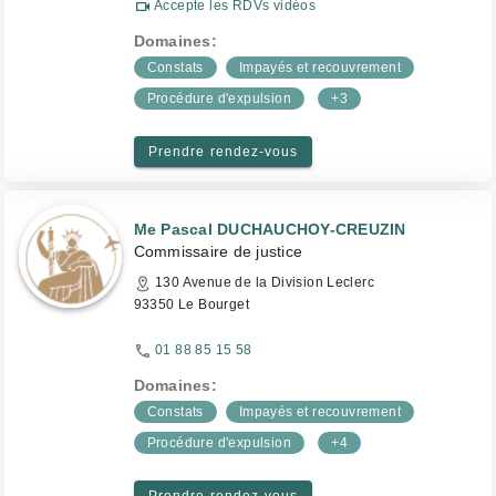
Accepte les RDVs vidéos
Domaines:
Constats
Impayés et recouvrement
Procédure d'expulsion
+3
Prendre rendez-vous
Me Pascal DUCHAUCHOY-CREUZIN
Commissaire de justice
130 Avenue de la Division Leclerc
93350 Le Bourget
01 88 85 15 58
Domaines:
Constats
Impayés et recouvrement
Procédure d'expulsion
+4