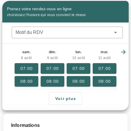
Prenez votre rendez-vous en ligne
choisissez l'horaire qui vous convient le mieux
Motif du RDV
sam.
dim.
lun.
mar.
8 août
9 août
10 août
11 août
07:00
07:00
07:00
07:00
08:00
08:00
08:00
08:00
Voir plus
Informations