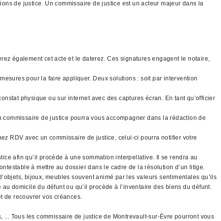
sions de justice. Un commissaire de justice est un acteur majeur dans la
gnerez également cet acte et le daterez. Ces signatures engagent le notaire,
mesures pour la faire appliquer. Deux solutions : soit par intervention
constat physique ou sur internet avec des captures écran. En tant qu’officier
 un commissaire de justice pourra vous accompagner dans la rédaction de
nez RDV avec un commissaire de justice, celui-ci pourra notifier votre
tice afin qu’il procède à une sommation interpellative. Il se rendra au
ntestable à mettre au dossier dans le cadre de la résolution d’un litige.
 d’objets, bijoux, meubles souvent animé par les valeurs sentimentales qu’ils
é au domicile du défunt ou qu’il procède à l’inventaire des biens du défunt.
 et de recouvrer vos créances.
, ... Tous les commissaire de justice de Montrevault-sur-Èvre pourront vous