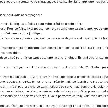
s recevoir, écouter votre situation, vous conseiller, faire appliquer les déci
stice peut vous accompagner :
nseils juridiques précieux pour votre création d’entreprise
l'impose. Pour ce faire, il va apposer son sceau ainsi que sa signature, vous si
que" et a une valeur juridique.
qué, vous pouvez faire appel à un commissaire de justice afin qu’il prenne les 
nseillons alors de recourir à un commissaire de justice. Il pourra établir un 
 incontestables.
uisse pas être remis en cause par une lacune juridique. En tant que juriste,
, si votre conjoint n’est pas en accord avec cette rupture de PACS, alors pre
gent, vente d’un bien, …) vous pouvez donc faire appel à un commissaire de jus
 une réponse, une réaction ou une non-réaction afin de fournir une preuve inco
ion, il n’est pas rare que certains héritiers se servent au domicile du défunt
 vous pouvez faire appel à un commissaire de justice pour qu’il appose un scell
dessous, son périmètre est large, il vous permettra de faire valoir vos droits
onstat, résoudre une situation d’impayés, organiser une loterie/jeux concours