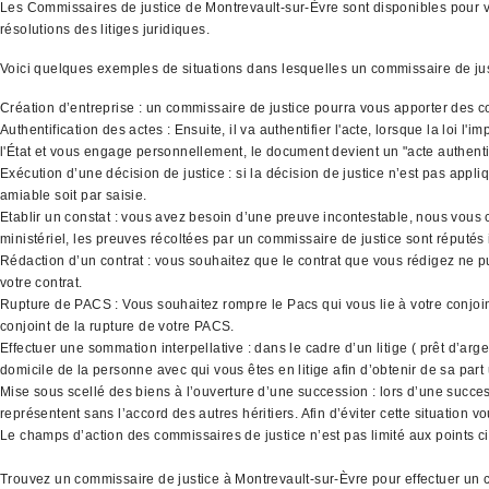
Les Commissaires de justice de Montrevault-sur-Èvre sont disponibles pour vou
résolutions des litiges juridiques.
Voici quelques exemples de situations dans lesquelles un commissaire de ju
Création d’entreprise : un commissaire de justice pourra vous apporter des co
Authentification des actes : Ensuite, il va authentifier l'acte, lorsque la loi 
l'État et vous engage personnellement, le document devient un "acte authenti
Exécution d’une décision de justice : si la décision de justice n’est pas appli
amiable soit par saisie.
Etablir un constat : vous avez besoin d’une preuve incontestable, nous vous co
ministériel, les preuves récoltées par un commissaire de justice sont réputés
Rédaction d’un contrat : vous souhaitez que le contrat que vous rédigez ne p
votre contrat.
Rupture de PACS : Vous souhaitez rompre le Pacs qui vous lie à votre conjoint
conjoint de la rupture de votre PACS.
Effectuer une sommation interpellative : dans le cadre d’un litige ( prêt d’ar
domicile de la personne avec qui vous êtes en litige afin d’obtenir de sa part
Mise sous scellé des biens à l’ouverture d’une succession : lors d’une success
représentent sans l’accord des autres héritiers. Afin d’éviter cette situation
Le champs d’action des commissaires de justice n’est pas limité aux points ci 
Trouvez un commissaire de justice à Montrevault-sur-Èvre pour effectuer un c