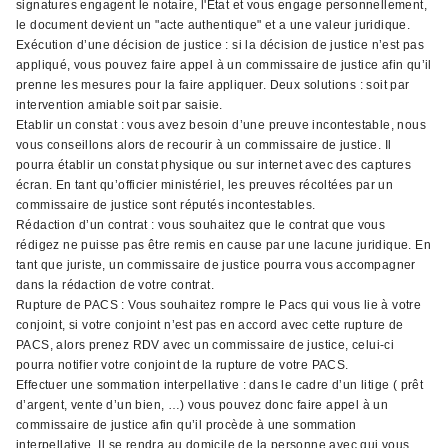
signatures engagent le notaire, l'État et vous engage personnellement,
le document devient un "acte authentique" et a une valeur juridique.
Exécution d’une décision de justice : si la décision de justice n’est pas
appliqué, vous pouvez faire appel à un commissaire de justice afin qu’il
prenne les mesures pour la faire appliquer. Deux solutions : soit par
intervention amiable soit par saisie.
Etablir un constat : vous avez besoin d’une preuve incontestable, nous
vous conseillons alors de recourir à un commissaire de justice. Il
pourra établir un constat physique ou sur internet avec des captures
écran. En tant qu’officier ministériel, les preuves récoltées par un
commissaire de justice sont réputés incontestables.
Rédaction d’un contrat : vous souhaitez que le contrat que vous
rédigez ne puisse pas être remis en cause par une lacune juridique. En
tant que juriste, un commissaire de justice pourra vous accompagner
dans la rédaction de votre contrat.
Rupture de PACS : Vous souhaitez rompre le Pacs qui vous lie à votre
conjoint, si votre conjoint n’est pas en accord avec cette rupture de
PACS, alors prenez RDV avec un commissaire de justice, celui-ci
pourra notifier votre conjoint de la rupture de votre PACS.
Effectuer une sommation interpellative : dans le cadre d’un litige ( prêt
d’argent, vente d’un bien, …) vous pouvez donc faire appel à un
commissaire de justice afin qu’il procède à une sommation
interpellative. Il se rendra au domicile de la personne avec qui vous