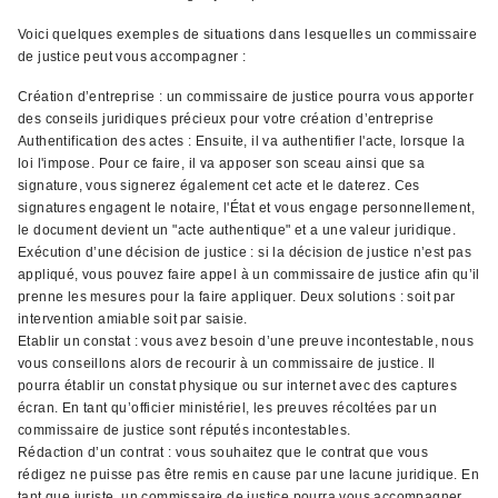
Voici quelques exemples de situations dans lesquelles un commissaire
de justice peut vous accompagner :
Création d’entreprise : un commissaire de justice pourra vous apporter
des conseils juridiques précieux pour votre création d’entreprise
Authentification des actes : Ensuite, il va authentifier l'acte, lorsque la
loi l'impose. Pour ce faire, il va apposer son sceau ainsi que sa
signature, vous signerez également cet acte et le daterez. Ces
signatures engagent le notaire, l'État et vous engage personnellement,
le document devient un "acte authentique" et a une valeur juridique.
Exécution d’une décision de justice : si la décision de justice n’est pas
appliqué, vous pouvez faire appel à un commissaire de justice afin qu’il
prenne les mesures pour la faire appliquer. Deux solutions : soit par
intervention amiable soit par saisie.
Etablir un constat : vous avez besoin d’une preuve incontestable, nous
vous conseillons alors de recourir à un commissaire de justice. Il
pourra établir un constat physique ou sur internet avec des captures
écran. En tant qu’officier ministériel, les preuves récoltées par un
commissaire de justice sont réputés incontestables.
Rédaction d’un contrat : vous souhaitez que le contrat que vous
rédigez ne puisse pas être remis en cause par une lacune juridique. En
tant que juriste, un commissaire de justice pourra vous accompagner