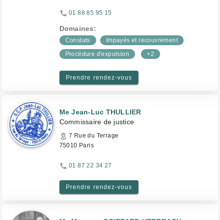
01 88 85 95 15
Domaines:
Constats
Impayés et recouvrement
Procédure d'expulsion
+2
Prendre rendez-vous
Me Jean-Luc THULLIER
Commissaire de justice
7 Rue du Terrage
75010 Paris
01 87 22 34 27
Prendre rendez-vous