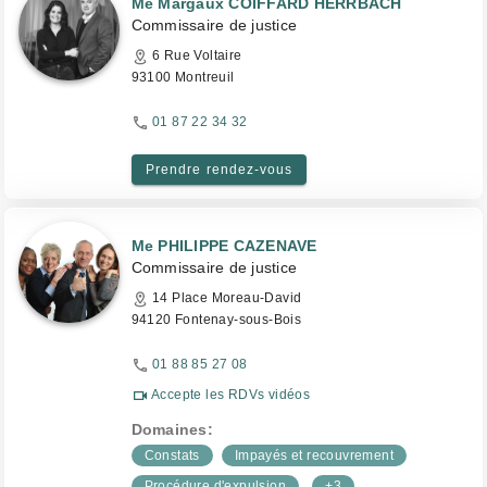
Me Margaux COIFFARD HERRBACH
Commissaire de justice
6 Rue Voltaire
93100 Montreuil
01 87 22 34 32
Prendre rendez-vous
Me PHILIPPE CAZENAVE
Commissaire de justice
14 Place Moreau-David
94120 Fontenay-sous-Bois
01 88 85 27 08
Accepte les RDVs vidéos
Domaines:
Constats
Impayés et recouvrement
Procédure d'expulsion
+3