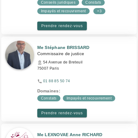
Conseils juridiques
Constats
Impayés et recouvrement
+3
Prendre rendez-vous
Me Stéphane BRISSARD
Commissaire de justice
54 Avenue de Breteuil
75007 Paris
01 88 85 50 74
Domaines:
Constats
Impayés et recouvrement
Prendre rendez-vous
Me LEXNOVAE Anne RICHARD