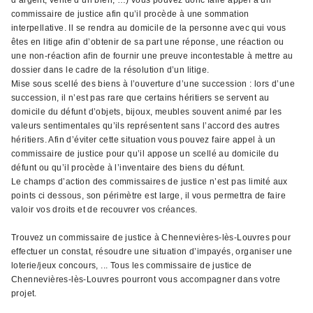
d’argent, vente d’un bien, …) vous pouvez donc faire appel à un
commissaire de justice afin qu’il procède à une sommation
interpellative. Il se rendra au domicile de la personne avec qui vous
êtes en litige afin d’obtenir de sa part une réponse, une réaction ou
une non-réaction afin de fournir une preuve incontestable à mettre au
dossier dans le cadre de la résolution d’un litige.
Mise sous scellé des biens à l’ouverture d’une succession : lors d’une
succession, il n’est pas rare que certains héritiers se servent au
domicile du défunt d’objets, bijoux, meubles souvent animé par les
valeurs sentimentales qu’ils représentent sans l’accord des autres
héritiers. Afin d’éviter cette situation vous pouvez faire appel à un
commissaire de justice pour qu’il appose un scellé au domicile du
défunt ou qu’il procède à l’inventaire des biens du défunt.
Le champs d’action des commissaires de justice n’est pas limité aux
points ci dessous, son périmètre est large, il vous permettra de faire
valoir vos droits et de recouvrer vos créances.
Trouvez un commissaire de justice à Chennevières-lès-Louvres pour
effectuer un constat, résoudre une situation d’impayés, organiser une
loterie/jeux concours, ... Tous les commissaire de justice de
Chennevières-lès-Louvres pourront vous accompagner dans votre
projet.