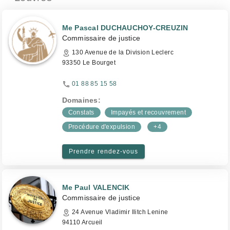
Me Pascal DUCHAUCHOY-CREUZIN
Commissaire de justice
130 Avenue de la Division Leclerc
93350 Le Bourget
01 88 85 15 58
Domaines:
Constats
Impayés et recouvrement
Procédure d'expulsion
+4
Prendre rendez-vous
Me Paul VALENCIK
Commissaire de justice
24 Avenue Vladimir Ilitch Lenine
94110 Arcueil