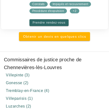
Constats
Impayés et recouvrement
Procédure d'expulsion
+2
Prendre rendez-vous
Obtenir un devis en quelques clics
Commissaires de justice proche de
Chennevières-lès-Louvres
Villepinte (3)
Gonesse (2)
Tremblay-en-France (4)
Villeparisis (1)
Luzarches (2)