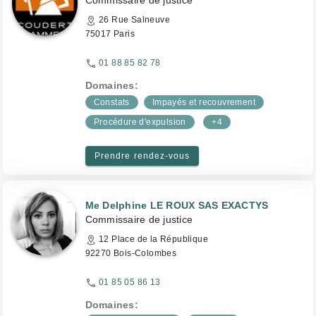
Commissaire de justice
26 Rue Salneuve
75017 Paris
01 88 85 82 78
Domaines:
Constats
Impayés et recouvrement
Procédure d'expulsion
+4
Prendre rendez-vous
Me Delphine LE ROUX SAS EXACTYS
Commissaire de justice
12 Place de la République
92270 Bois-Colombes
01 85 05 86 13
Domaines: