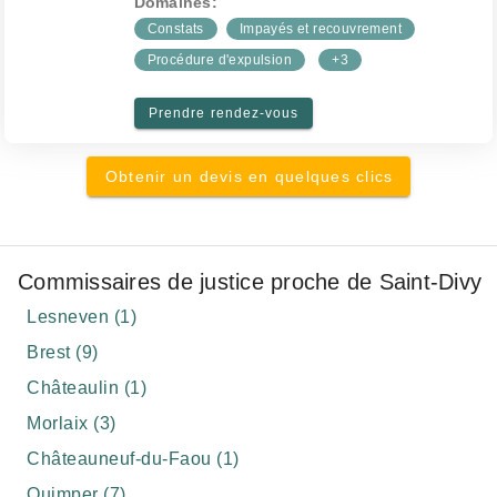
Domaines:
Constats
Impayés et recouvrement
Procédure d'expulsion
+3
Prendre rendez-vous
Obtenir un devis en quelques clics
Commissaires de justice proche de Saint-Divy
Lesneven (1)
Brest (9)
Châteaulin (1)
Morlaix (3)
Châteauneuf-du-Faou (1)
Quimper (7)