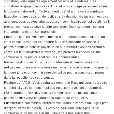
signature, vous signerez également cet acte et le daterez. Ces
signatures engagent le notaire, l'État et vous engage personnellement,
le document devient un "acte authentique" et a une valeur juridique.
Exécution d’une décision de justice : si la décision de justice n’est pas
appliqué, vous pouvez faire appel à un commissaire de justice afin qu’il
prenne les mesures pour la faire appliquer. Deux solutions : soit par
intervention amiable soit par saisie.
Etablir un constat : vous avez besoin d’une preuve incontestable, nous
vous conseillons alors de recourir à un commissaire de justice. Il
pourra établir un constat physique ou sur internet avec des captures
écran. En tant qu’officier ministériel, les preuves récoltées par un
commissaire de justice sont réputés incontestables.
Rédaction d’un contrat : vous souhaitez que le contrat que vous
rédigez ne puisse pas être remis en cause par une lacune juridique. En
tant que juriste, un commissaire de justice pourra vous accompagner
dans la rédaction de votre contrat.
Rupture de PACS : Vous souhaitez rompre le Pacs qui vous lie à votre
conjoint, si votre conjoint n’est pas en accord avec cette rupture de
PACS, alors prenez RDV avec un commissaire de justice, celui-ci
pourra notifier votre conjoint de la rupture de votre PACS.
Effectuer une sommation interpellative : dans le cadre d’un litige ( prêt
d’argent, vente d’un bien, …) vous pouvez donc faire appel à un
commissaire de justice afin qu’il procède à une sommation