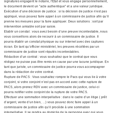
signatures engagent le notaire, l'État et vous engage personnellement,
le document devient un "acte authentique" et a une valeur juridique.
Exécution d’une décision de justice : si la décision de justice n’est pas
appliqué, vous pouvez faire appel à un commissaire de justice afin qu’il
prenne les mesures pour la faire appliquer. Deux solutions : soit par
intervention amiable soit par saisie.
Etablir un constat : vous avez besoin d’une preuve incontestable, nous
vous conseillons alors de recourir à un commissaire de justice. Il
pourra établir un constat physique ou sur internet avec des captures
écran. En tant qu’officier ministériel, les preuves récoltées par un
commissaire de justice sont réputés incontestables.
Rédaction d’un contrat : vous souhaitez que le contrat que vous
rédigez ne puisse pas être remis en cause par une lacune juridique. En
tant que juriste, un commissaire de justice pourra vous accompagner
dans la rédaction de votre contrat.
Rupture de PACS : Vous souhaitez rompre le Pacs qui vous lie à votre
conjoint, si votre conjoint n’est pas en accord avec cette rupture de
PACS, alors prenez RDV avec un commissaire de justice, celui-ci
pourra notifier votre conjoint de la rupture de votre PACS.
Effectuer une sommation interpellative : dans le cadre d’un litige ( prêt
d’argent, vente d’un bien, …) vous pouvez donc faire appel à un
commissaire de justice afin qu’il procède à une sommation
interpellative. Il se rendra au domicile de la personne avec qui vous