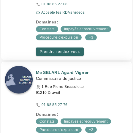
01 88 85 27 08
Accepte les RDVs vidéos
Domaines:
Constats
Impayés et recouvrement
Procédure d'expulsion
+3
Prendre rendez-vous
Me SELARL Agard Vigner
Commissaire de justice
1 Rue Pierre Brossolette
91210 Draveil
01 88 85 27 76
Domaines:
Constats
Impayés et recouvrement
Procédure d'expulsion
+2