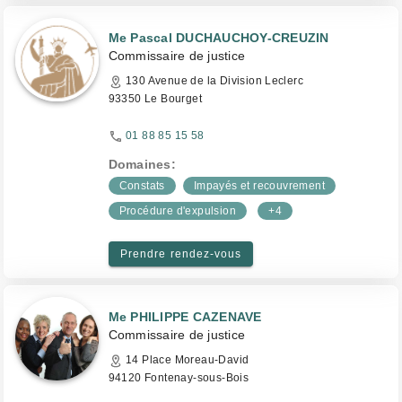
Me Pascal DUCHAUCHOY-CREUZIN
Commissaire de justice
130 Avenue de la Division Leclerc
93350 Le Bourget
01 88 85 15 58
Domaines:
Constats
Impayés et recouvrement
Procédure d'expulsion
+4
Prendre rendez-vous
Me PHILIPPE CAZENAVE
Commissaire de justice
14 Place Moreau-David
94120 Fontenay-sous-Bois