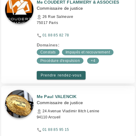
Me COUDERT FLAMMERY & ASSOCIES
Commissaire de justice
26 Rue Salneuve
75017 Paris
01 88 85 82 78
Domaines:
Constats
Impayés et recouvrement
Procédure d'expulsion
+4
Prendre rendez-vous
Me Paul VALENCIK
Commissaire de justice
24 Avenue Vladimir Ilitch Lenine
94110 Arcueil
01 88 85 95 15