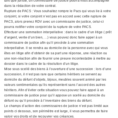
tant que juriste, un commissaire de justice pourra vous accompagner
dans la rédaction de votre contrat.
Rupture de PACS : Vous souhaitez rompre le Pacs qui vous lie à votre
conjoint, si votre conjoint n’est pas en accord avec cette rupture de
PACS, alors prenez RDV avec un commissaire de justice, celui-ci
pourra notifier votre conjoint de la rupture de votre PACS.
Effectuer une sommation interpellative : dans le cadre d’un litige ( prêt
d’argent, vente d’un bien, …) vous pouvez donc faire appel à un
commissaire de justice afin qu’il procède à une sommation
interpellative. Il se rendra au domicile de la personne avec qui vous
êtes en litige afin d’obtenir de sa part une réponse, une réaction ou
une non-réaction afin de fournir une preuve incontestable à mettre au
dossier dans le cadre de la résolution d’un litige.
Mise sous scellé des biens à l’ouverture d’une succession : lors d’une
succession, il n’est pas rare que certains héritiers se servent au
domicile du défunt d’objets, bijoux, meubles souvent animé par les
valeurs sentimentales qu’ils représentent sans l’accord des autres
héritiers. Afin d’éviter cette situation vous pouvez faire appel à un
commissaire de justice pour qu’il appose un scellé au domicile du
défunt ou qu’il procède à l’inventaire des biens du défunt.
Le champs d’action des commissaires de justice n’est pas limité aux
points ci dessous, son périmètre est large, il vous permettra de faire
valoir vos droits et de recouvrer vos créances.