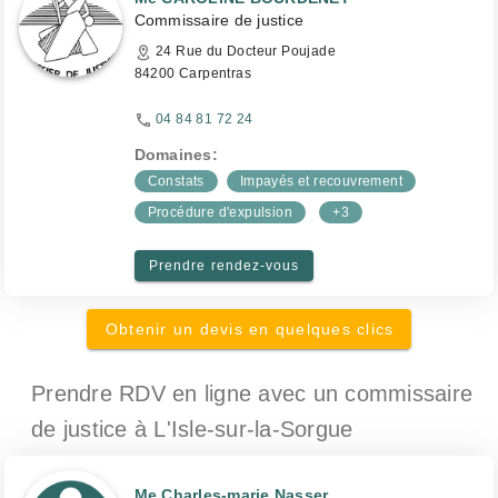
Commissaire de justice
24 Rue du Docteur Poujade
84200 Carpentras
04 84 81 72 24
Domaines:
Constats
Impayés et recouvrement
Procédure d'expulsion
+3
Prendre rendez-vous
Obtenir un devis en quelques clics
Prendre RDV en ligne avec un commissaire
de justice
à L'Isle-sur-la-Sorgue
Me Charles-marie Nasser