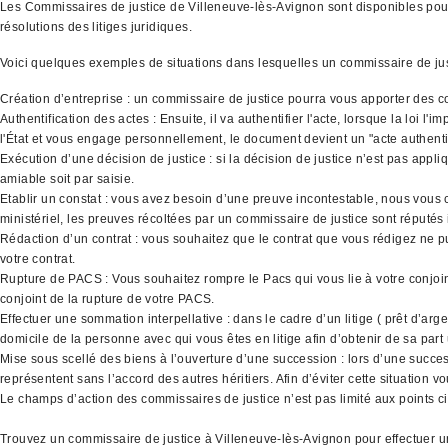
Les Commissaires de justice de Villeneuve-lès-Avignon sont disponibles pour v
résolutions des litiges juridiques.
Voici quelques exemples de situations dans lesquelles un commissaire de ju
Création d’entreprise : un commissaire de justice pourra vous apporter des co
Authentification des actes : Ensuite, il va authentifier l'acte, lorsque la loi 
l'État et vous engage personnellement, le document devient un "acte authenti
Exécution d’une décision de justice : si la décision de justice n’est pas appli
amiable soit par saisie.
Etablir un constat : vous avez besoin d’une preuve incontestable, nous vous co
ministériel, les preuves récoltées par un commissaire de justice sont réputés
Rédaction d’un contrat : vous souhaitez que le contrat que vous rédigez ne p
votre contrat.
Rupture de PACS : Vous souhaitez rompre le Pacs qui vous lie à votre conjoint
conjoint de la rupture de votre PACS.
Effectuer une sommation interpellative : dans le cadre d’un litige ( prêt d’ar
domicile de la personne avec qui vous êtes en litige afin d’obtenir de sa part
Mise sous scellé des biens à l’ouverture d’une succession : lors d’une success
représentent sans l’accord des autres héritiers. Afin d’éviter cette situation
Le champs d’action des commissaires de justice n’est pas limité aux points ci 
Trouvez un commissaire de justice à Villeneuve-lès-Avignon pour effectuer un