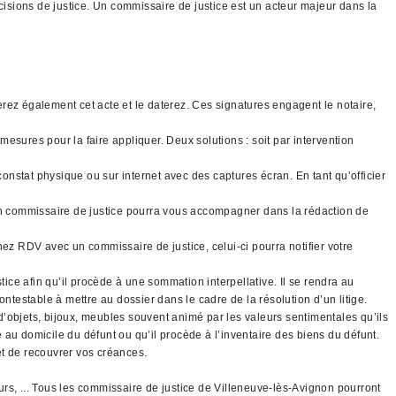
cisions de justice. Un commissaire de justice est un acteur majeur dans la
gnerez également cet acte et le daterez. Ces signatures engagent le notaire,
mesures pour la faire appliquer. Deux solutions : soit par intervention
constat physique ou sur internet avec des captures écran. En tant qu’officier
 un commissaire de justice pourra vous accompagner dans la rédaction de
nez RDV avec un commissaire de justice, celui-ci pourra notifier votre
tice afin qu’il procède à une sommation interpellative. Il se rendra au
ntestable à mettre au dossier dans le cadre de la résolution d’un litige.
 d’objets, bijoux, meubles souvent animé par les valeurs sentimentales qu’ils
é au domicile du défunt ou qu’il procède à l’inventaire des biens du défunt.
 et de recouvrer vos créances.
rs, ... Tous les commissaire de justice de Villeneuve-lès-Avignon pourront