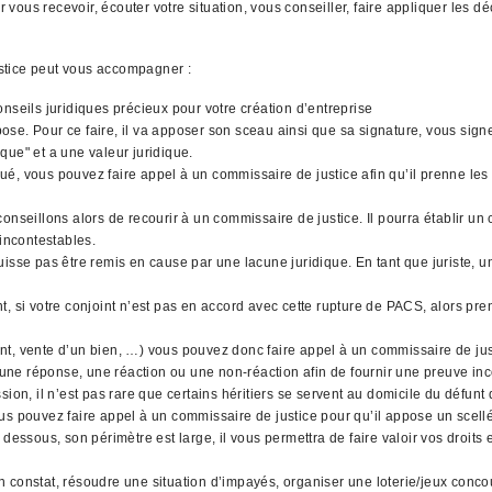
ous recevoir, écouter votre situation, vous conseiller, faire appliquer les dé
stice peut vous accompagner :
nseils juridiques précieux pour votre création d’entreprise
l'impose. Pour ce faire, il va apposer son sceau ainsi que sa signature, vous si
que" et a une valeur juridique.
qué, vous pouvez faire appel à un commissaire de justice afin qu’il prenne les 
nseillons alors de recourir à un commissaire de justice. Il pourra établir un 
 incontestables.
uisse pas être remis en cause par une lacune juridique. En tant que juriste,
, si votre conjoint n’est pas en accord avec cette rupture de PACS, alors pre
gent, vente d’un bien, …) vous pouvez donc faire appel à un commissaire de jus
 une réponse, une réaction ou une non-réaction afin de fournir une preuve inco
ion, il n’est pas rare que certains héritiers se servent au domicile du défunt
 vous pouvez faire appel à un commissaire de justice pour qu’il appose un scell
dessous, son périmètre est large, il vous permettra de faire valoir vos droits
 constat, résoudre une situation d’impayés, organiser une loterie/jeux concou