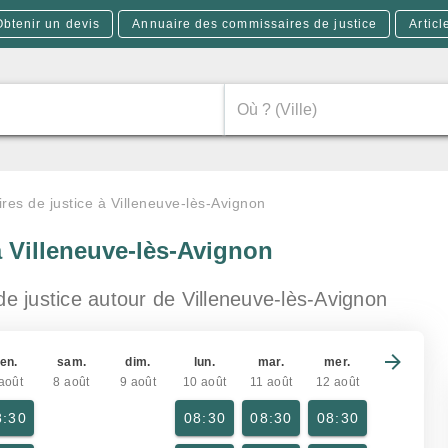
Obtenir un devis
Annuaire des commissaires de justice
Articl
es de justice à Villeneuve-lès-Avignon
à Villeneuve-lès-Avignon
de justice
autour de Villeneuve-lès-Avignon
en.
sam.
dim.
lun.
mar.
mer.
août
8 août
9 août
10 août
11 août
12 août
8:30
08:30
08:30
08:30