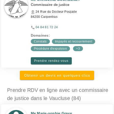
Commissaire de justice
24 Rue du Docteur Poujade
84200 Carpentras
04 84 81 72 24
Domaines:
Constats
Impayés et recouvrement
Procédure d'expulsion
+3
Prendre rendez-vous
Obtenir un devis en quelques clics
Prendre RDV en ligne avec un commissaire
de justice
dans le Vaucluse (84)
Me Marie-sophie Grave