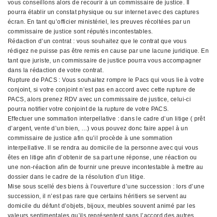
vous conseillons alors de recourir à un commissaire de justice. Il
pourra établir un constat physique ou sur internet avec des captures
écran. En tant qu’officier ministériel, les preuves récoltées par un
commissaire de justice sont réputés incontestables.
Rédaction d’un contrat : vous souhaitez que le contrat que vous
rédigez ne puisse pas être remis en cause par une lacune juridique. En
tant que juriste, un commissaire de justice pourra vous accompagner
dans la rédaction de votre contrat.
Rupture de PACS : Vous souhaitez rompre le Pacs qui vous lie à votre
conjoint, si votre conjoint n’est pas en accord avec cette rupture de
PACS, alors prenez RDV avec un commissaire de justice, celui-ci
pourra notifier votre conjoint de la rupture de votre PACS.
Effectuer une sommation interpellative : dans le cadre d’un litige ( prêt
d’argent, vente d’un bien, …) vous pouvez donc faire appel à un
commissaire de justice afin qu’il procède à une sommation
interpellative. Il se rendra au domicile de la personne avec qui vous
êtes en litige afin d’obtenir de sa part une réponse, une réaction ou
une non-réaction afin de fournir une preuve incontestable à mettre au
dossier dans le cadre de la résolution d’un litige.
Mise sous scellé des biens à l’ouverture d’une succession : lors d’une
succession, il n’est pas rare que certains héritiers se servent au
domicile du défunt d’objets, bijoux, meubles souvent animé par les
valeurs sentimentales qu’ils représentent sans l’accord des autres