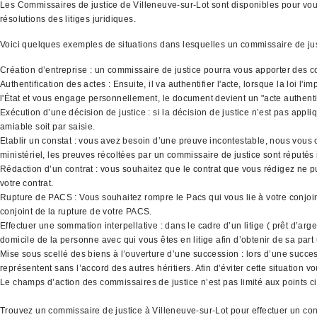
Les Commissaires de justice de Villeneuve-sur-Lot sont disponibles pour vous 
résolutions des litiges juridiques.
Voici quelques exemples de situations dans lesquelles un commissaire de ju
Création d’entreprise : un commissaire de justice pourra vous apporter des co
Authentification des actes : Ensuite, il va authentifier l'acte, lorsque la loi 
l'État et vous engage personnellement, le document devient un "acte authenti
Exécution d’une décision de justice : si la décision de justice n’est pas appli
amiable soit par saisie.
Etablir un constat : vous avez besoin d’une preuve incontestable, nous vous co
ministériel, les preuves récoltées par un commissaire de justice sont réputés
Rédaction d’un contrat : vous souhaitez que le contrat que vous rédigez ne p
votre contrat.
Rupture de PACS : Vous souhaitez rompre le Pacs qui vous lie à votre conjoint
conjoint de la rupture de votre PACS.
Effectuer une sommation interpellative : dans le cadre d’un litige ( prêt d’ar
domicile de la personne avec qui vous êtes en litige afin d’obtenir de sa part
Mise sous scellé des biens à l’ouverture d’une succession : lors d’une success
représentent sans l’accord des autres héritiers. Afin d’éviter cette situation
Le champs d’action des commissaires de justice n’est pas limité aux points ci 
Trouvez un commissaire de justice à Villeneuve-sur-Lot pour effectuer un cons