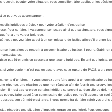
recevoir, écouter votre situation, vous conseiller, faire appliquer les décisi
stice peut vous accompagner :
nseils juridiques précieux pour votre création d’entreprise
l'impose. Pour ce faire, il va apposer son sceau ainsi que sa signature, vous si
que" et a une valeur juridique.
qué, vous pouvez faire appel à un commissaire de justice afin qu’il prenne les 
nseillons alors de recourir à un commissaire de justice. Il pourra établir un 
 incontestables.
uisse pas être remis en cause par une lacune juridique. En tant que juriste,
, si votre conjoint n’est pas en accord avec cette rupture de PACS, alors pre
gent, vente d’un bien, …) vous pouvez donc faire appel à un commissaire de jus
 une réponse, une réaction ou une non-réaction afin de fournir une preuve inco
ion, il n’est pas rare que certains héritiers se servent au domicile du défunt
 vous pouvez faire appel à un commissaire de justice pour qu’il appose un scell
dessous, son périmètre est large, il vous permettra de faire valoir vos droits
tat, résoudre une situation d’impayés, organiser une loterie/jeux concours, .