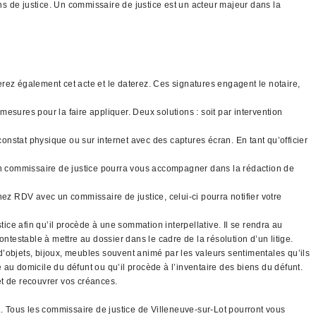
ons de justice. Un commissaire de justice est un acteur majeur dans la
gnerez également cet acte et le daterez. Ces signatures engagent le notaire,
mesures pour la faire appliquer. Deux solutions : soit par intervention
constat physique ou sur internet avec des captures écran. En tant qu’officier
 un commissaire de justice pourra vous accompagner dans la rédaction de
nez RDV avec un commissaire de justice, celui-ci pourra notifier votre
tice afin qu’il procède à une sommation interpellative. Il se rendra au
ntestable à mettre au dossier dans le cadre de la résolution d’un litige.
 d’objets, bijoux, meubles souvent animé par les valeurs sentimentales qu’ils
é au domicile du défunt ou qu’il procède à l’inventaire des biens du défunt.
 et de recouvrer vos créances.
.. Tous les commissaire de justice de Villeneuve-sur-Lot pourront vous