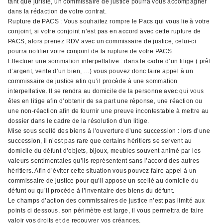
tant que juriste, un commissaire de justice pourra vous accompagner
dans la rédaction de votre contrat.
Rupture de PACS : Vous souhaitez rompre le Pacs qui vous lie à votre
conjoint, si votre conjoint n’est pas en accord avec cette rupture de
PACS, alors prenez RDV avec un commissaire de justice, celui-ci
pourra notifier votre conjoint de la rupture de votre PACS.
Effectuer une sommation interpellative : dans le cadre d’un litige ( prêt
d’argent, vente d’un bien, …) vous pouvez donc faire appel à un
commissaire de justice afin qu’il procède à une sommation
interpellative. Il se rendra au domicile de la personne avec qui vous
êtes en litige afin d’obtenir de sa part une réponse, une réaction ou
une non-réaction afin de fournir une preuve incontestable à mettre au
dossier dans le cadre de la résolution d’un litige.
Mise sous scellé des biens à l’ouverture d’une succession : lors d’une
succession, il n’est pas rare que certains héritiers se servent au
domicile du défunt d’objets, bijoux, meubles souvent animé par les
valeurs sentimentales qu’ils représentent sans l’accord des autres
héritiers. Afin d’éviter cette situation vous pouvez faire appel à un
commissaire de justice pour qu’il appose un scellé au domicile du
défunt ou qu’il procède à l’inventaire des biens du défunt.
Le champs d’action des commissaires de justice n’est pas limité aux
points ci dessous, son périmètre est large, il vous permettra de faire
valoir vos droits et de recouvrer vos créances.