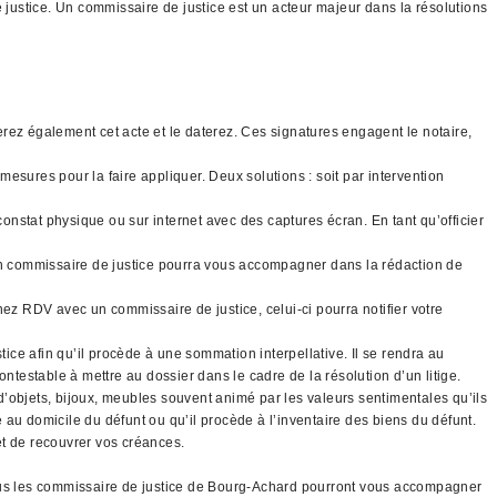
e justice. Un commissaire de justice est un acteur majeur dans la résolutions
gnerez également cet acte et le daterez. Ces signatures engagent le notaire,
mesures pour la faire appliquer. Deux solutions : soit par intervention
constat physique ou sur internet avec des captures écran. En tant qu’officier
 un commissaire de justice pourra vous accompagner dans la rédaction de
nez RDV avec un commissaire de justice, celui-ci pourra notifier votre
tice afin qu’il procède à une sommation interpellative. Il se rendra au
ntestable à mettre au dossier dans le cadre de la résolution d’un litige.
 d’objets, bijoux, meubles souvent animé par les valeurs sentimentales qu’ils
é au domicile du défunt ou qu’il procède à l’inventaire des biens du défunt.
 et de recouvrer vos créances.
 Tous les commissaire de justice de Bourg-Achard pourront vous accompagner