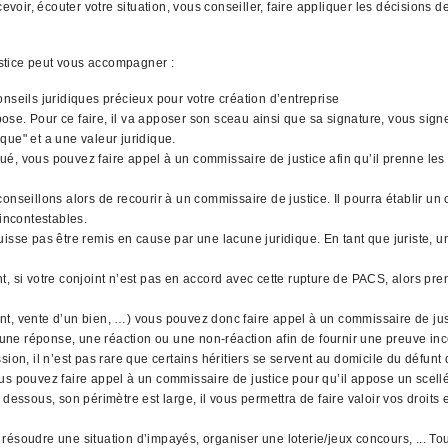
ir, écouter votre situation, vous conseiller, faire appliquer les décisions d
stice peut vous accompagner :
nseils juridiques précieux pour votre création d’entreprise
l'impose. Pour ce faire, il va apposer son sceau ainsi que sa signature, vous si
que" et a une valeur juridique.
qué, vous pouvez faire appel à un commissaire de justice afin qu’il prenne les 
nseillons alors de recourir à un commissaire de justice. Il pourra établir un 
 incontestables.
uisse pas être remis en cause par une lacune juridique. En tant que juriste,
, si votre conjoint n’est pas en accord avec cette rupture de PACS, alors pre
gent, vente d’un bien, …) vous pouvez donc faire appel à un commissaire de jus
 une réponse, une réaction ou une non-réaction afin de fournir une preuve inco
ion, il n’est pas rare que certains héritiers se servent au domicile du défunt
 vous pouvez faire appel à un commissaire de justice pour qu’il appose un scell
dessous, son périmètre est large, il vous permettra de faire valoir vos droits
 résoudre une situation d’impayés, organiser une loterie/jeux concours, ...