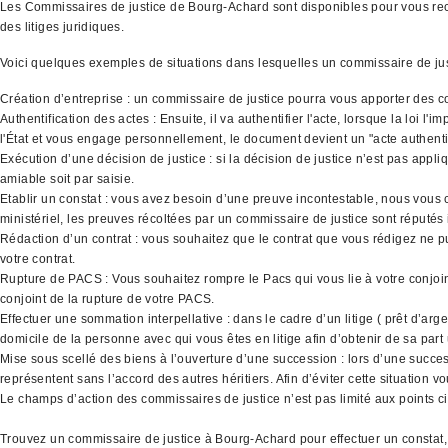
Les Commissaires de justice de Bourg-Achard sont disponibles pour vous recevo
des litiges juridiques.
Voici quelques exemples de situations dans lesquelles un commissaire de ju
Création d’entreprise : un commissaire de justice pourra vous apporter des co
Authentification des actes : Ensuite, il va authentifier l'acte, lorsque la loi 
l'État et vous engage personnellement, le document devient un "acte authenti
Exécution d’une décision de justice : si la décision de justice n’est pas appli
amiable soit par saisie.
Etablir un constat : vous avez besoin d’une preuve incontestable, nous vous co
ministériel, les preuves récoltées par un commissaire de justice sont réputés
Rédaction d’un contrat : vous souhaitez que le contrat que vous rédigez ne p
votre contrat.
Rupture de PACS : Vous souhaitez rompre le Pacs qui vous lie à votre conjoint
conjoint de la rupture de votre PACS.
Effectuer une sommation interpellative : dans le cadre d’un litige ( prêt d’ar
domicile de la personne avec qui vous êtes en litige afin d’obtenir de sa part
Mise sous scellé des biens à l’ouverture d’une succession : lors d’une success
représentent sans l’accord des autres héritiers. Afin d’éviter cette situation
Le champs d’action des commissaires de justice n’est pas limité aux points ci 
Trouvez un commissaire de justice à Bourg-Achard pour effectuer un constat,