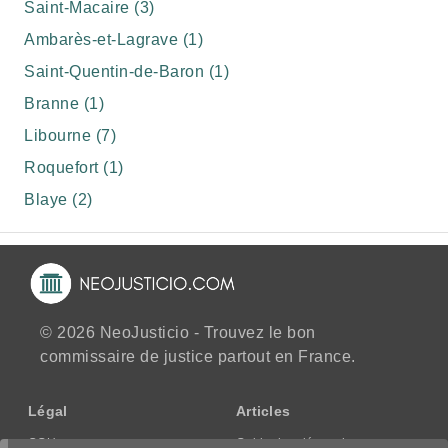
Saint-Macaire (3)
Ambarès-et-Lagrave (1)
Saint-Quentin-de-Baron (1)
Branne (1)
Libourne (7)
Roquefort (1)
Blaye (2)
© 2026 NeoJusticio - Trouvez le bon
commissaire de justice partout en France.
Légal
Articles
CGU
Guide des démarches