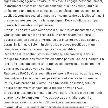
signatures engagent le notaire, l'État et vous engage personnellement,
le document devient un "acte authentique" et a une valeur juridique.
Exécution d’une décision de justice : si la décision de justice n’est pas
appliqué, vous pouvez faire appel à un commissaire de justice afin qu’il
prenne les mesures pour la faire appliquer. Deux solutions : soit par
intervention amiable soit par saisie.
Etablir un constat : vous avez besoin d’une preuve incontestable, nous
vous conseillons alors de recourir à un commissaire de justice. Il
pourra établir un constat physique ou sur internet avec des captures
écran. En tant qu’officier ministériel, les preuves récoltées par un
commissaire de justice sont réputés incontestables.
Rédaction d’un contrat : vous souhaitez que le contrat que vous
rédigez ne puisse pas être remis en cause par une lacune juridique. En
tant que juriste, un commissaire de justice pourra vous accompagner
dans la rédaction de votre contrat.
Rupture de PACS : Vous souhaitez rompre le Pacs qui vous lie à votre
conjoint, si votre conjoint n’est pas en accord avec cette rupture de
PACS, alors prenez RDV avec un commissaire de justice, celui-ci
pourra notifier votre conjoint de la rupture de votre PACS.
Effectuer une sommation interpellative : dans le cadre d’un litige ( prêt
d’argent, vente d’un bien, …) vous pouvez donc faire appel à un
commissaire de justice afin qu’il procède à une sommation
interpellative. Il se rendra au domicile de la personne avec qui vous