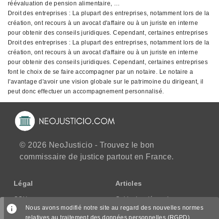
réévaluation de pension alimentaire, …
Droit des entreprises : La plupart des entreprises, notamment lors de la
création, ont recours à un avocat d'affaire ou à un juriste en interne
pour obtenir des conseils juridiques. Cependant, certaines entreprises
Droit des entreprises : La plupart des entreprises, notamment lors de la
création, ont recours à un avocat d'affaire ou à un juriste en interne
pour obtenir des conseils juridiques. Cependant, certaines entreprises
font le choix de se faire accompagner par un notaire. Le notaire a
l'avantage d'avoir une vision globale sur le patrimoine du dirigeant, il
peut donc effectuer un accompagnement personnalisé.
© 2026 NeoJusticio - Trouvez le bon
commissaire de justice partout en France.
Légal
Articles
CGU
Guide des démarches
Nous avons modifié notre site au regard des nouvelles normes
CGV/CPPS
relatives au traitement des données personnelles (RGPD),