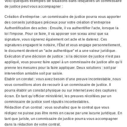
Voici quelques exemples de situations dans lesquelles un commissaire
de justice peut vous accompagner :
Création d’entreprise : un commissaire de justice pourra vous apporter
des conseils juridiques précieux pour votre création d’entreprise
Authentification des actes : Ensuite, il va authentifier l'acte, lorsque la
loi l'impose. Pour ce faire, il va apposer son sceau ainsi que sa
signature, vous signerez également cet acte et le daterez. Ces
signatures engagent le notaire, l'État et vous engage personnellement,
le document devient un "acte authentique" et a une valeur juridique.
Exécution d’une décision de justice : si la décision de justice n’est pas
appliqué, vous pouvez faire appel à un commissaire de justice afin qu’il
prenne les mesures pour la faire appliquer. Deux solutions : soit par
intervention amiable soit par saisie.
Etablir un constat : vous avez besoin d’une preuve incontestable, nous
vous conseillons alors de recourir à un commissaire de justice. Il
pourra établir un constat physique ou sur internet avec des captures
écran. En tant qu’officier ministériel, les preuves récoltées par un
commissaire de justice sont réputés incontestables.
Rédaction d’un contrat : vous souhaitez que le contrat que vous
rédigez ne puisse pas être remis en cause par une lacune juridique. En
tant que juriste, un commissaire de justice pourra vous accompagner
dans la rédaction de votre contrat.