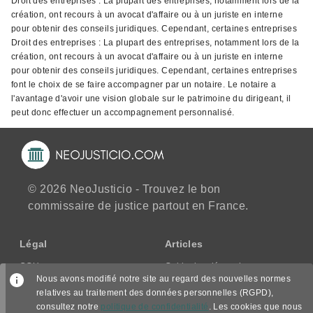
Droit des entreprises : La plupart des entreprises, notamment lors de la
création, ont recours à un avocat d'affaire ou à un juriste en interne
pour obtenir des conseils juridiques. Cependant, certaines entreprises
Droit des entreprises : La plupart des entreprises, notamment lors de la
création, ont recours à un avocat d'affaire ou à un juriste en interne
pour obtenir des conseils juridiques. Cependant, certaines entreprises
font le choix de se faire accompagner par un notaire. Le notaire a
l'avantage d'avoir une vision globale sur le patrimoine du dirigeant, il
peut donc effectuer un accompagnement personnalisé.
© 2026 NeoJusticio - Trouvez le bon
commissaire de justice partout en France.
Légal
Articles
CGU
Guide des démarches
Nous avons modifié notre site au regard des nouvelles normes
CGV/CPPS
relatives au traitement des données personnelles (RGPD),
Mentions légales
consultez notre
politique de confidentialité
. Les cookies que nous