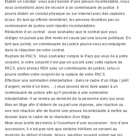
Etablir un constat : vous avez besoin d’une preuve incontestable, nous
vous conseillons alors de recourir à un commissaire de justice. Il
pourra établir un constat physique ou sur internet avec des captures
écran. En tant qu’officier ministériel, les preuves récoltées par un
commissaire de justice sont réputés incontestables.
Rédaction d’un contrat : vous souhaitez que le contrat que vous
rédigez ne puisse pas être remis en cause par une lacune juridique. En
tant que juriste, un commissaire de justice pourra vous accompagner
dans la rédaction de votre contrat.
Rupture de PACS : Vous souhaitez rompre le Pacs qui vous lie à votre
conjoint, si votre conjoint n’est pas en accord avec cette rupture de
PACS, alors prenez RDV avec un commissaire de justice, celui-ci
pourra notifier votre conjoint de la rupture de votre PACS.
Effectuer une sommation interpellative : dans le cadre d’un litige ( prêt
d’argent, vente d’un bien, …) vous pouvez donc faire appel à un
commissaire de justice afin qu’il procède à une sommation
interpellative. Il se rendra au domicile de la personne avec qui vous
êtes en litige afin d’obtenir de sa part une réponse, une réaction ou
une non-réaction afin de fournir une preuve incontestable à mettre au
dossier dans le cadre de la résolution d’un litige.
Mise sous scellé des biens à l’ouverture d’une succession : lors d’une
succession, il n’est pas rare que certains héritiers se servent au
domicile du défunt d’objets, bijoux, meubles souvent animé par les