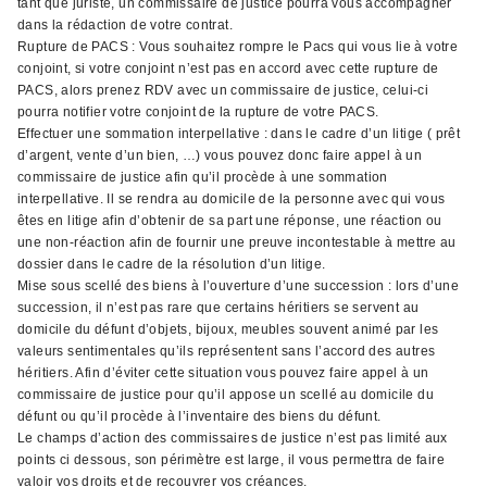
tant que juriste, un commissaire de justice pourra vous accompagner
dans la rédaction de votre contrat.
Rupture de PACS : Vous souhaitez rompre le Pacs qui vous lie à votre
conjoint, si votre conjoint n’est pas en accord avec cette rupture de
PACS, alors prenez RDV avec un commissaire de justice, celui-ci
pourra notifier votre conjoint de la rupture de votre PACS.
Effectuer une sommation interpellative : dans le cadre d’un litige ( prêt
d’argent, vente d’un bien, …) vous pouvez donc faire appel à un
commissaire de justice afin qu’il procède à une sommation
interpellative. Il se rendra au domicile de la personne avec qui vous
êtes en litige afin d’obtenir de sa part une réponse, une réaction ou
une non-réaction afin de fournir une preuve incontestable à mettre au
dossier dans le cadre de la résolution d’un litige.
Mise sous scellé des biens à l’ouverture d’une succession : lors d’une
succession, il n’est pas rare que certains héritiers se servent au
domicile du défunt d’objets, bijoux, meubles souvent animé par les
valeurs sentimentales qu’ils représentent sans l’accord des autres
héritiers. Afin d’éviter cette situation vous pouvez faire appel à un
commissaire de justice pour qu’il appose un scellé au domicile du
défunt ou qu’il procède à l’inventaire des biens du défunt.
Le champs d’action des commissaires de justice n’est pas limité aux
points ci dessous, son périmètre est large, il vous permettra de faire
valoir vos droits et de recouvrer vos créances.