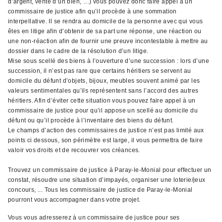
d’argent, vente d’un bien, …) vous pouvez donc faire appel à un
commissaire de justice afin qu’il procède à une sommation
interpellative. Il se rendra au domicile de la personne avec qui vous
êtes en litige afin d’obtenir de sa part une réponse, une réaction ou
une non-réaction afin de fournir une preuve incontestable à mettre au
dossier dans le cadre de la résolution d’un litige.
Mise sous scellé des biens à l’ouverture d’une succession : lors d’une
succession, il n’est pas rare que certains héritiers se servent au
domicile du défunt d’objets, bijoux, meubles souvent animé par les
valeurs sentimentales qu’ils représentent sans l’accord des autres
héritiers. Afin d’éviter cette situation vous pouvez faire appel à un
commissaire de justice pour qu’il appose un scellé au domicile du
défunt ou qu’il procède à l’inventaire des biens du défunt.
Le champs d’action des commissaires de justice n’est pas limité aux
points ci dessous, son périmètre est large, il vous permettra de faire
valoir vos droits et de recouvrer vos créances.
Trouvez un commissaire de justice à Paray-le-Monial pour effectuer un
constat, résoudre une situation d’impayés, organiser une loterie/jeux
concours, ... Tous les commissaire de justice de Paray-le-Monial
pourront vous accompagner dans votre projet.
Vous vous adresserez à un commissaire de justice pour ses