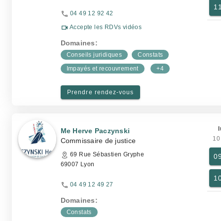
1
04 49 12 92 42
Accepte les RDVs vidéos
Domaines:
Conseils juridiques
Constats
Impayés et recouvrement
+4
Prendre rendez-vous
l
Me Herve Paczynski
10
Commissaire de justice
69 Rue Sébastien Gryphe
0
69007 Lyon
1
04 49 12 49 27
Domaines:
Constats