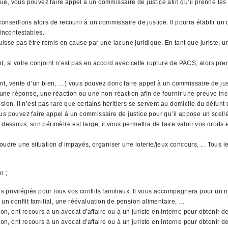
qué, vous pouvez faire appel à un commissaire de justice afin qu’il prenne les 
nseillons alors de recourir à un commissaire de justice. Il pourra établir un 
 incontestables.
uisse pas être remis en cause par une lacune juridique. En tant que juriste,
, si votre conjoint n’est pas en accord avec cette rupture de PACS, alors pre
gent, vente d’un bien, …) vous pouvez donc faire appel à un commissaire de jus
 une réponse, une réaction ou une non-réaction afin de fournir une preuve inco
ion, il n’est pas rare que certains héritiers se servent au domicile du défunt
 vous pouvez faire appel à un commissaire de justice pour qu’il appose un scell
dessous, son périmètre est large, il vous permettra de faire valoir vos droits
soudre une situation d’impayés, organiser une loterie/jeux concours, ... Tou
n ;
urs privilégiés pour tous vos conflits familiaux. Il vous accompagnera pour u
 un conflit familial, une réévaluation de pension alimentaire, …
ion, ont recours à un avocat d'affaire ou à un juriste en interne pour obtenir 
on, ont recours à un avocat d'affaire ou à un juriste en interne pour obtenir d