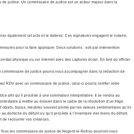
s de justice. Un commissaire de justice est un acteur majeur dans la
gnerez également cet acte et le daterez. Ces signatures engagent le notaire,
mesures pour la faire appliquer. Deux solutions : soit par intervention
constat physique ou sur internet avec des captures écran. En tant qu’officier
 un commissaire de justice pourra vous accompagner dans la rédaction de
nez RDV avec un commissaire de justice, celui-ci pourra notifier votre
tice afin qu’il procède à une sommation interpellative. Il se rendra au
ntestable à mettre au dossier dans le cadre de la résolution d’un litige.
 d’objets, bijoux, meubles souvent animé par les valeurs sentimentales qu’ils
é au domicile du défunt ou qu’il procède à l’inventaire des biens du défunt.
 et de recouvrer vos créances.
.. Tous les commissaire de justice de Nogent-le-Rotrou pourront vous