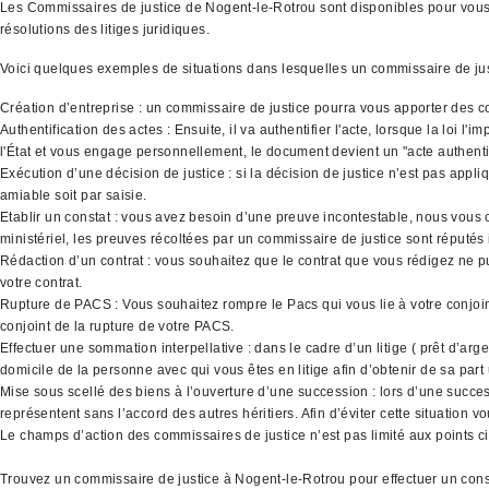
Les Commissaires de justice de Nogent-le-Rotrou sont disponibles pour vous re
résolutions des litiges juridiques.
Voici quelques exemples de situations dans lesquelles un commissaire de ju
Création d’entreprise : un commissaire de justice pourra vous apporter des co
Authentification des actes : Ensuite, il va authentifier l'acte, lorsque la loi 
l'État et vous engage personnellement, le document devient un "acte authenti
Exécution d’une décision de justice : si la décision de justice n’est pas appli
amiable soit par saisie.
Etablir un constat : vous avez besoin d’une preuve incontestable, nous vous co
ministériel, les preuves récoltées par un commissaire de justice sont réputés
Rédaction d’un contrat : vous souhaitez que le contrat que vous rédigez ne p
votre contrat.
Rupture de PACS : Vous souhaitez rompre le Pacs qui vous lie à votre conjoint
conjoint de la rupture de votre PACS.
Effectuer une sommation interpellative : dans le cadre d’un litige ( prêt d’ar
domicile de la personne avec qui vous êtes en litige afin d’obtenir de sa part
Mise sous scellé des biens à l’ouverture d’une succession : lors d’une success
représentent sans l’accord des autres héritiers. Afin d’éviter cette situation
Le champs d’action des commissaires de justice n’est pas limité aux points ci 
Trouvez un commissaire de justice à Nogent-le-Rotrou pour effectuer un const