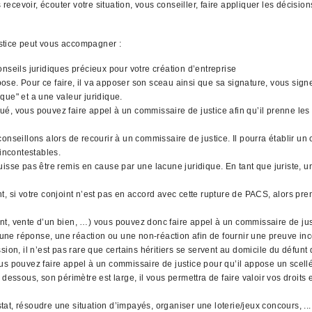
cevoir, écouter votre situation, vous conseiller, faire appliquer les décision
stice peut vous accompagner :
nseils juridiques précieux pour votre création d’entreprise
l'impose. Pour ce faire, il va apposer son sceau ainsi que sa signature, vous si
que" et a une valeur juridique.
qué, vous pouvez faire appel à un commissaire de justice afin qu’il prenne les 
nseillons alors de recourir à un commissaire de justice. Il pourra établir un 
 incontestables.
uisse pas être remis en cause par une lacune juridique. En tant que juriste,
, si votre conjoint n’est pas en accord avec cette rupture de PACS, alors pre
gent, vente d’un bien, …) vous pouvez donc faire appel à un commissaire de jus
 une réponse, une réaction ou une non-réaction afin de fournir une preuve inco
ion, il n’est pas rare que certains héritiers se servent au domicile du défunt
 vous pouvez faire appel à un commissaire de justice pour qu’il appose un scell
dessous, son périmètre est large, il vous permettra de faire valoir vos droits
at, résoudre une situation d’impayés, organiser une loterie/jeux concours, .