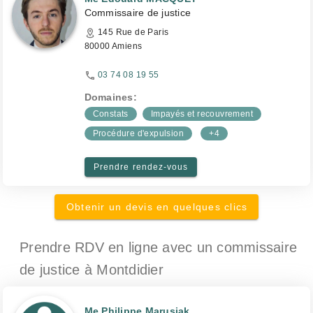
Commissaire de justice
145 Rue de Paris
80000 Amiens
03 74 08 19 55
Domaines:
Constats
Impayés et recouvrement
Procédure d'expulsion
+4
Prendre rendez-vous
Obtenir un devis en quelques clics
Prendre RDV en ligne avec un commissaire
de justice
à Montdidier
Me Philippe Marusiak