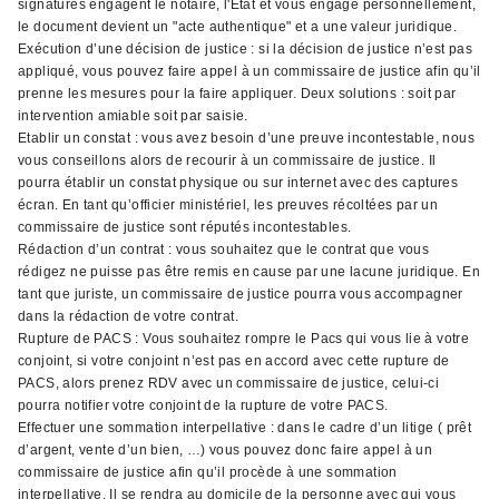
signatures engagent le notaire, l'État et vous engage personnellement,
le document devient un "acte authentique" et a une valeur juridique.
Exécution d’une décision de justice : si la décision de justice n’est pas
appliqué, vous pouvez faire appel à un commissaire de justice afin qu’il
prenne les mesures pour la faire appliquer. Deux solutions : soit par
intervention amiable soit par saisie.
Etablir un constat : vous avez besoin d’une preuve incontestable, nous
vous conseillons alors de recourir à un commissaire de justice. Il
pourra établir un constat physique ou sur internet avec des captures
écran. En tant qu’officier ministériel, les preuves récoltées par un
commissaire de justice sont réputés incontestables.
Rédaction d’un contrat : vous souhaitez que le contrat que vous
rédigez ne puisse pas être remis en cause par une lacune juridique. En
tant que juriste, un commissaire de justice pourra vous accompagner
dans la rédaction de votre contrat.
Rupture de PACS : Vous souhaitez rompre le Pacs qui vous lie à votre
conjoint, si votre conjoint n’est pas en accord avec cette rupture de
PACS, alors prenez RDV avec un commissaire de justice, celui-ci
pourra notifier votre conjoint de la rupture de votre PACS.
Effectuer une sommation interpellative : dans le cadre d’un litige ( prêt
d’argent, vente d’un bien, …) vous pouvez donc faire appel à un
commissaire de justice afin qu’il procède à une sommation
interpellative. Il se rendra au domicile de la personne avec qui vous