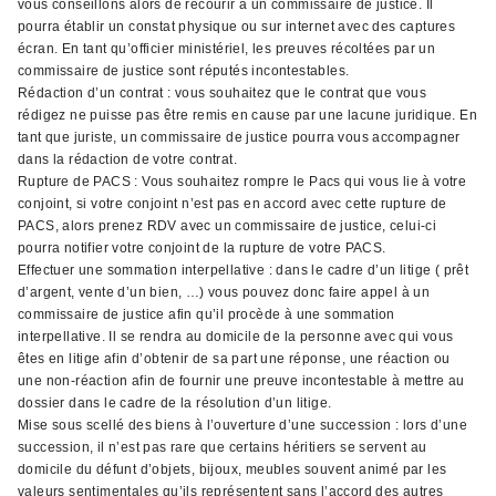
vous conseillons alors de recourir à un commissaire de justice. Il
pourra établir un constat physique ou sur internet avec des captures
écran. En tant qu’officier ministériel, les preuves récoltées par un
commissaire de justice sont réputés incontestables.
Rédaction d’un contrat : vous souhaitez que le contrat que vous
rédigez ne puisse pas être remis en cause par une lacune juridique. En
tant que juriste, un commissaire de justice pourra vous accompagner
dans la rédaction de votre contrat.
Rupture de PACS : Vous souhaitez rompre le Pacs qui vous lie à votre
conjoint, si votre conjoint n’est pas en accord avec cette rupture de
PACS, alors prenez RDV avec un commissaire de justice, celui-ci
pourra notifier votre conjoint de la rupture de votre PACS.
Effectuer une sommation interpellative : dans le cadre d’un litige ( prêt
d’argent, vente d’un bien, …) vous pouvez donc faire appel à un
commissaire de justice afin qu’il procède à une sommation
interpellative. Il se rendra au domicile de la personne avec qui vous
êtes en litige afin d’obtenir de sa part une réponse, une réaction ou
une non-réaction afin de fournir une preuve incontestable à mettre au
dossier dans le cadre de la résolution d’un litige.
Mise sous scellé des biens à l’ouverture d’une succession : lors d’une
succession, il n’est pas rare que certains héritiers se servent au
domicile du défunt d’objets, bijoux, meubles souvent animé par les
valeurs sentimentales qu’ils représentent sans l’accord des autres