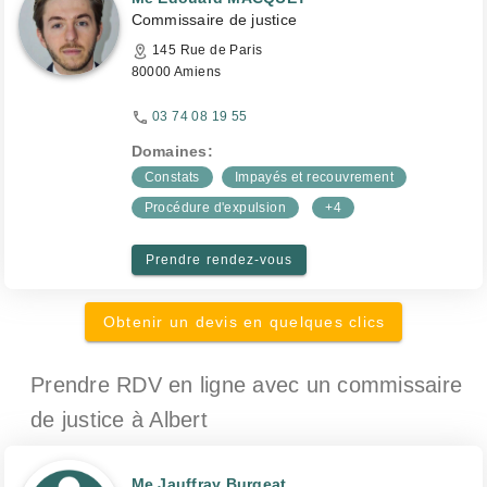
Commissaire de justice
145 Rue de Paris
80000 Amiens
03 74 08 19 55
Domaines:
Constats
Impayés et recouvrement
Procédure d'expulsion
+4
Prendre rendez-vous
Obtenir un devis en quelques clics
Prendre RDV en ligne avec un commissaire
de justice
à Albert
Me Jauffray Burgeat