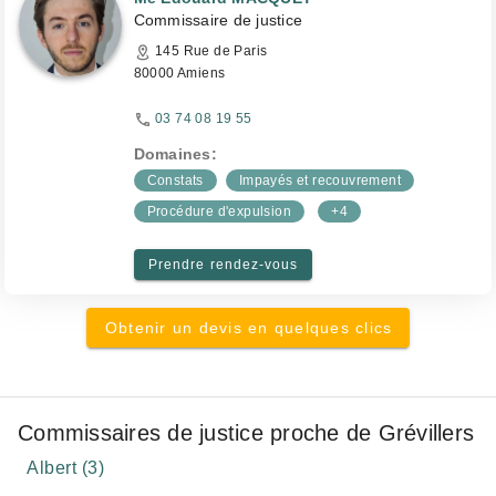
Commissaire de justice
145 Rue de Paris
80000 Amiens
03 74 08 19 55
Domaines:
Constats
Impayés et recouvrement
Procédure d'expulsion
+4
Prendre rendez-vous
Obtenir un devis en quelques clics
Commissaires de justice proche de Grévillers
Albert (3)