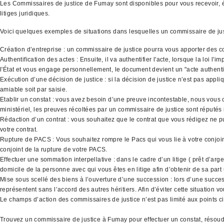
Les Commissaires de justice de Fumay sont disponibles pour vous recevoir, éco
litiges juridiques.
Voici quelques exemples de situations dans lesquelles un commissaire de ju
Création d’entreprise : un commissaire de justice pourra vous apporter des co
Authentification des actes : Ensuite, il va authentifier l'acte, lorsque la loi 
l'État et vous engage personnellement, le document devient un "acte authenti
Exécution d’une décision de justice : si la décision de justice n’est pas appli
amiable soit par saisie.
Etablir un constat : vous avez besoin d’une preuve incontestable, nous vous co
ministériel, les preuves récoltées par un commissaire de justice sont réputés
Rédaction d’un contrat : vous souhaitez que le contrat que vous rédigez ne p
votre contrat.
Rupture de PACS : Vous souhaitez rompre le Pacs qui vous lie à votre conjoint
conjoint de la rupture de votre PACS.
Effectuer une sommation interpellative : dans le cadre d’un litige ( prêt d’ar
domicile de la personne avec qui vous êtes en litige afin d’obtenir de sa part
Mise sous scellé des biens à l’ouverture d’une succession : lors d’une success
représentent sans l’accord des autres héritiers. Afin d’éviter cette situation
Le champs d’action des commissaires de justice n’est pas limité aux points ci 
Trouvez un commissaire de justice à Fumay pour effectuer un constat, résoud