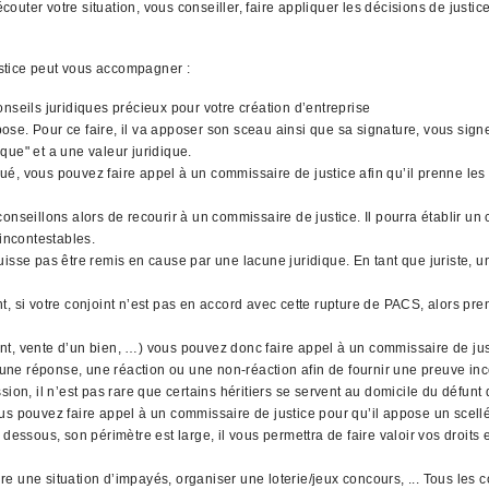
uter votre situation, vous conseiller, faire appliquer les décisions de justi
stice peut vous accompagner :
nseils juridiques précieux pour votre création d’entreprise
l'impose. Pour ce faire, il va apposer son sceau ainsi que sa signature, vous si
que" et a une valeur juridique.
qué, vous pouvez faire appel à un commissaire de justice afin qu’il prenne les 
nseillons alors de recourir à un commissaire de justice. Il pourra établir un 
 incontestables.
uisse pas être remis en cause par une lacune juridique. En tant que juriste,
, si votre conjoint n’est pas en accord avec cette rupture de PACS, alors pre
gent, vente d’un bien, …) vous pouvez donc faire appel à un commissaire de jus
 une réponse, une réaction ou une non-réaction afin de fournir une preuve inco
ion, il n’est pas rare que certains héritiers se servent au domicile du défunt
 vous pouvez faire appel à un commissaire de justice pour qu’il appose un scell
dessous, son périmètre est large, il vous permettra de faire valoir vos droits
re une situation d’impayés, organiser une loterie/jeux concours, ... Tous l