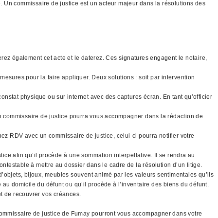
ce. Un commissaire de justice est un acteur majeur dans la résolutions des
gnerez également cet acte et le daterez. Ces signatures engagent le notaire,
mesures pour la faire appliquer. Deux solutions : soit par intervention
constat physique ou sur internet avec des captures écran. En tant qu’officier
 un commissaire de justice pourra vous accompagner dans la rédaction de
nez RDV avec un commissaire de justice, celui-ci pourra notifier votre
tice afin qu’il procède à une sommation interpellative. Il se rendra au
ntestable à mettre au dossier dans le cadre de la résolution d’un litige.
 d’objets, bijoux, meubles souvent animé par les valeurs sentimentales qu’ils
é au domicile du défunt ou qu’il procède à l’inventaire des biens du défunt.
 et de recouvrer vos créances.
es commissaire de justice de Fumay pourront vous accompagner dans votre