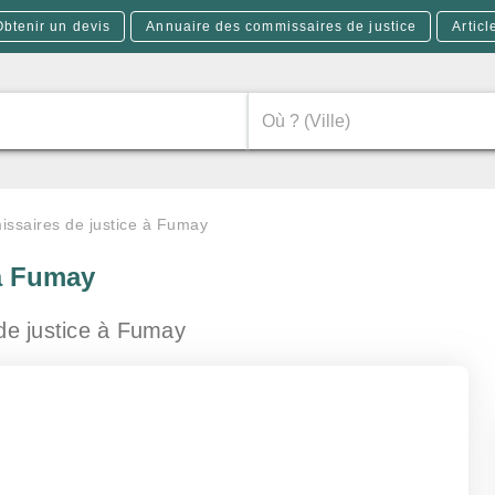
Obtenir un devis
Annuaire des commissaires de justice
Articl
ssaires de justice à Fumay
à Fumay
de justice
à Fumay