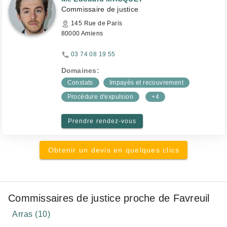
Commissaire de justice
145 Rue de Paris
80000 Amiens
03 74 08 19 55
Domaines:
Constats
Impayés et recouvrement
Procédure d'expulsion
+4
Prendre rendez-vous
Obtenir un devis en quelques clics
Commissaires de justice proche de Favreuil
Arras (10)