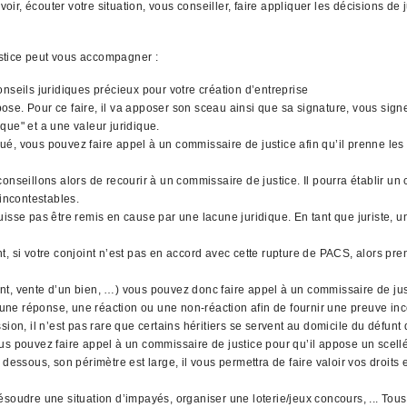
r, écouter votre situation, vous conseiller, faire appliquer les décisions de 
stice peut vous accompagner :
nseils juridiques précieux pour votre création d’entreprise
l'impose. Pour ce faire, il va apposer son sceau ainsi que sa signature, vous si
que" et a une valeur juridique.
qué, vous pouvez faire appel à un commissaire de justice afin qu’il prenne les 
nseillons alors de recourir à un commissaire de justice. Il pourra établir un 
 incontestables.
uisse pas être remis en cause par une lacune juridique. En tant que juriste,
, si votre conjoint n’est pas en accord avec cette rupture de PACS, alors pre
gent, vente d’un bien, …) vous pouvez donc faire appel à un commissaire de jus
 une réponse, une réaction ou une non-réaction afin de fournir une preuve inco
ion, il n’est pas rare que certains héritiers se servent au domicile du défunt
 vous pouvez faire appel à un commissaire de justice pour qu’il appose un scell
dessous, son périmètre est large, il vous permettra de faire valoir vos droits
résoudre une situation d’impayés, organiser une loterie/jeux concours, ... T