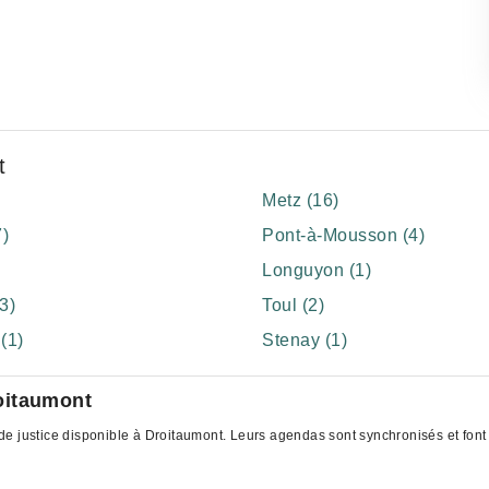
t
Metz (16)
7)
Pont-à-Mousson (4)
Longuyon (1)
3)
Toul (2)
(1)
Stenay (1)
oitaumont
e justice disponible à Droitaumont. Leurs agendas sont synchronisés et font a