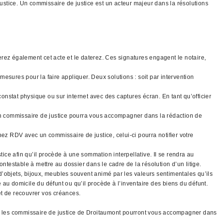
justice. Un commissaire de justice est un acteur majeur dans la résolutions
gnerez également cet acte et le daterez. Ces signatures engagent le notaire,
mesures pour la faire appliquer. Deux solutions : soit par intervention
constat physique ou sur internet avec des captures écran. En tant qu’officier
 un commissaire de justice pourra vous accompagner dans la rédaction de
nez RDV avec un commissaire de justice, celui-ci pourra notifier votre
tice afin qu’il procède à une sommation interpellative. Il se rendra au
ntestable à mettre au dossier dans le cadre de la résolution d’un litige.
 d’objets, bijoux, meubles souvent animé par les valeurs sentimentales qu’ils
é au domicile du défunt ou qu’il procède à l’inventaire des biens du défunt.
 et de recouvrer vos créances.
ous les commissaire de justice de Droitaumont pourront vous accompagner dans