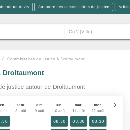
Obtenir un devis
Annuaire des commissaires de justice
Articl
Commissaires de justice à Droitaumont
à Droitaumont
de justice
autour de Droitaumont
en.
sam.
dim.
lun.
mar.
mer.
août
8 août
9 août
10 août
11 août
12 août
8:30
08:30
08:30
08:30