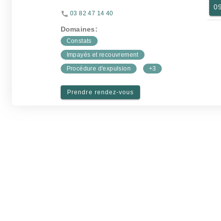
0
03 82 47 14 40
Domaines:
Constats
Impayés et recouvrement
Procédure d'expulsion
+3
Prendre rendez-vous