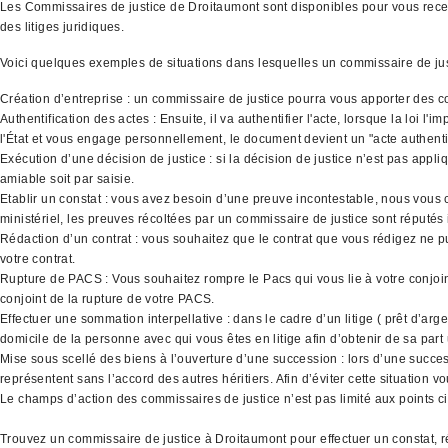
Les Commissaires de justice de Droitaumont sont disponibles pour vous recevoi
des litiges juridiques.
Voici quelques exemples de situations dans lesquelles un commissaire de ju
Création d’entreprise : un commissaire de justice pourra vous apporter des co
Authentification des actes : Ensuite, il va authentifier l'acte, lorsque la loi 
l'État et vous engage personnellement, le document devient un "acte authenti
Exécution d’une décision de justice : si la décision de justice n’est pas appli
amiable soit par saisie.
Etablir un constat : vous avez besoin d’une preuve incontestable, nous vous co
ministériel, les preuves récoltées par un commissaire de justice sont réputés
Rédaction d’un contrat : vous souhaitez que le contrat que vous rédigez ne p
votre contrat.
Rupture de PACS : Vous souhaitez rompre le Pacs qui vous lie à votre conjoint
conjoint de la rupture de votre PACS.
Effectuer une sommation interpellative : dans le cadre d’un litige ( prêt d’ar
domicile de la personne avec qui vous êtes en litige afin d’obtenir de sa part
Mise sous scellé des biens à l’ouverture d’une succession : lors d’une success
représentent sans l’accord des autres héritiers. Afin d’éviter cette situation
Le champs d’action des commissaires de justice n’est pas limité aux points ci 
Trouvez un commissaire de justice à Droitaumont pour effectuer un constat, 