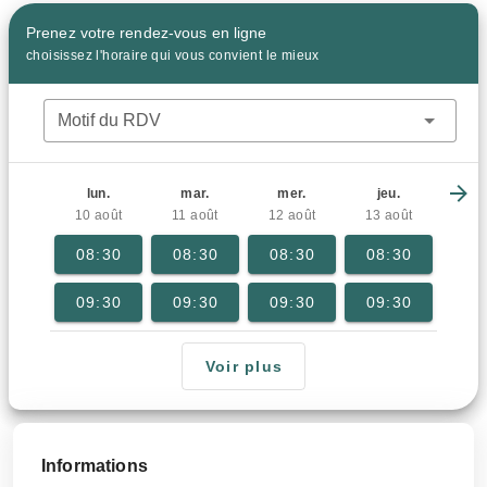
Prenez votre rendez-vous en ligne
choisissez l'horaire qui vous convient le mieux
Motif du RDV
lun.
mar.
mer.
jeu.
10 août
11 août
12 août
13 août
08:30
08:30
08:30
08:30
09:30
09:30
09:30
09:30
Voir plus
Informations