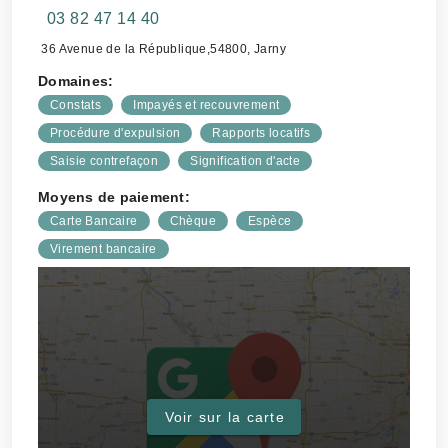
03 82 47 14 40
36 Avenue de la République,54800, Jarny
Domaines:
Constats
Impayés et recouvrement
Procédure d'expulsion
Rapports locatifs
Saisie contrefaçon
Signification d'acte
Moyens de paiement:
Carte Bancaire
Chèque
Espèce
Virement bancaire
Voir sur la carte