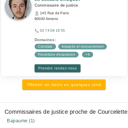
Commissaire de justice
145 Rue de Paris
80000 Amiens
03 74 08 19 55
Domaines:
Constats
Impayés et recouvrement
Procédure d'expulsion
+4
Prendre rendez-vous
Obtenir un devis en quelques clics
Commissaires de justice proche de Courcelette
Bapaume (1)