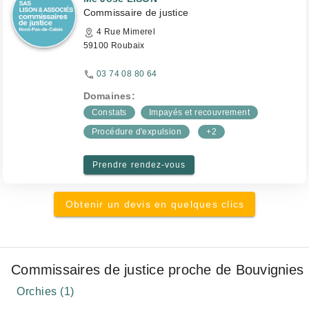
Commissaire de justice
4 Rue Mimerel
59100 Roubaix
03 74 08 80 64
Domaines:
Constats
Impayés et recouvrement
Procédure d'expulsion
+2
Prendre rendez-vous
Obtenir un devis en quelques clics
Commissaires de justice proche de Bouvignies
Orchies (1)