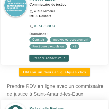
Commissaire de justice
4 Rue Mimerel
59100 Roubaix
03 74 08 80 64
Domaines:
Constats
Impayés et recouvrement
Procédure d'expulsion
+2
Prendre rendez-vous
Obtenir un devis en quelques clics
Prendre RDV en ligne avec un commissaire
de justice
à Saint-Amand-les-Eaux
Me Isabelle Riedweg