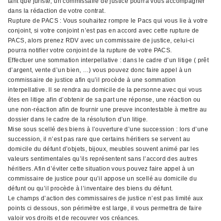
tant que juriste, un commissaire de justice pourra vous accompagner
dans la rédaction de votre contrat.
Rupture de PACS : Vous souhaitez rompre le Pacs qui vous lie à votre
conjoint, si votre conjoint n’est pas en accord avec cette rupture de
PACS, alors prenez RDV avec un commissaire de justice, celui-ci
pourra notifier votre conjoint de la rupture de votre PACS.
Effectuer une sommation interpellative : dans le cadre d’un litige ( prêt
d’argent, vente d’un bien, …) vous pouvez donc faire appel à un
commissaire de justice afin qu’il procède à une sommation
interpellative. Il se rendra au domicile de la personne avec qui vous
êtes en litige afin d’obtenir de sa part une réponse, une réaction ou
une non-réaction afin de fournir une preuve incontestable à mettre au
dossier dans le cadre de la résolution d’un litige.
Mise sous scellé des biens à l’ouverture d’une succession : lors d’une
succession, il n’est pas rare que certains héritiers se servent au
domicile du défunt d’objets, bijoux, meubles souvent animé par les
valeurs sentimentales qu’ils représentent sans l’accord des autres
héritiers. Afin d’éviter cette situation vous pouvez faire appel à un
commissaire de justice pour qu’il appose un scellé au domicile du
défunt ou qu’il procède à l’inventaire des biens du défunt.
Le champs d’action des commissaires de justice n’est pas limité aux
points ci dessous, son périmètre est large, il vous permettra de faire
valoir vos droits et de recouvrer vos créances.