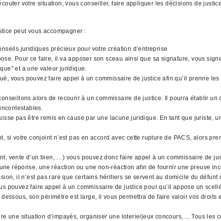
outer votre situation, vous conseiller, faire appliquer les décisions de justi
stice peut vous accompagner :
nseils juridiques précieux pour votre création d’entreprise
l'impose. Pour ce faire, il va apposer son sceau ainsi que sa signature, vous si
que" et a une valeur juridique.
qué, vous pouvez faire appel à un commissaire de justice afin qu’il prenne les 
nseillons alors de recourir à un commissaire de justice. Il pourra établir un 
 incontestables.
uisse pas être remis en cause par une lacune juridique. En tant que juriste,
, si votre conjoint n’est pas en accord avec cette rupture de PACS, alors pre
gent, vente d’un bien, …) vous pouvez donc faire appel à un commissaire de jus
 une réponse, une réaction ou une non-réaction afin de fournir une preuve inco
ion, il n’est pas rare que certains héritiers se servent au domicile du défunt
 vous pouvez faire appel à un commissaire de justice pour qu’il appose un scell
dessous, son périmètre est large, il vous permettra de faire valoir vos droits
dre une situation d’impayés, organiser une loterie/jeux concours, ... Tous le