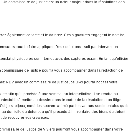
ce. Un commissaire de justice est un acteur majeur dans la résolutions des
gnerez également cet acte et le daterez. Ces signatures engagent le notaire,
mesures pour la faire appliquer. Deux solutions : soit par intervention
constat physique ou sur internet avec des captures écran. En tant qu’officier
 un commissaire de justice pourra vous accompagner dans la rédaction de
nez RDV avec un commissaire de justice, celui-ci pourra notifier votre
tice afin qu’il procède à une sommation interpellative. Il se rendra au
ntestable à mettre au dossier dans le cadre de la résolution d’un litige.
 d’objets, bijoux, meubles souvent animé par les valeurs sentimentales qu’ils
é au domicile du défunt ou qu’il procède à l’inventaire des biens du défunt.
 et de recouvrer vos créances.
s commissaire de justice de Viviers pourront vous accompagner dans votre