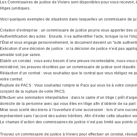
Les Commissaires de justice de Viviers sont disponibles pour vous recevoir, éc
litiges juridiques.
Voici quelques exemples de situations dans lesquelles un commissaire de ju
Création d’entreprise : un commissaire de justice pourra vous apporter des co
Authentification des actes : Ensuite, il va authentifier l'acte, lorsque la loi 
l'État et vous engage personnellement, le document devient un "acte authenti
Exécution d’une décision de justice : si la décision de justice n’est pas appli
amiable soit par saisie.
Etablir un constat : vous avez besoin d’une preuve incontestable, nous vous co
ministériel, les preuves récoltées par un commissaire de justice sont réputés
Rédaction d’un contrat : vous souhaitez que le contrat que vous rédigez ne p
votre contrat.
Rupture de PACS : Vous souhaitez rompre le Pacs qui vous lie à votre conjoint
conjoint de la rupture de votre PACS.
Effectuer une sommation interpellative : dans le cadre d’un litige ( prêt d’ar
domicile de la personne avec qui vous êtes en litige afin d’obtenir de sa part
Mise sous scellé des biens à l’ouverture d’une succession : lors d’une success
représentent sans l’accord des autres héritiers. Afin d’éviter cette situation
Le champs d’action des commissaires de justice n’est pas limité aux points ci 
Trouvez un commissaire de justice à Viviers pour effectuer un constat, résou