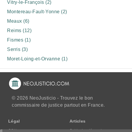
Vitry-le-François (2)
Montereau-Fault-Yonne (2)
Meaux (6)
Reims (12)
Fismes (1)
Serris (3)
Moret-Loing-et-Orvanne (1)
© 2026 NeoJusticio - Trouvez le bon
commissaire de justice partout en France.
Légal
Articles
CGU
Guide des démarches