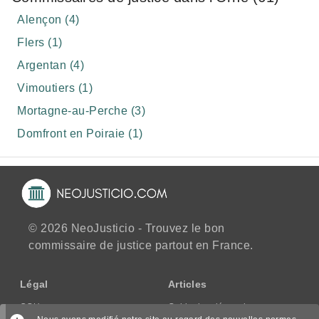
Alençon (4)
Flers (1)
Argentan (4)
Vimoutiers (1)
Mortagne-au-Perche (3)
Domfront en Poiraie (1)
© 2026 NeoJusticio - Trouvez le bon
commissaire de justice partout en France.
Légal
Articles
CGU
Guide des démarches