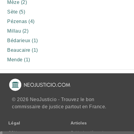
Mèze (2)
Sète (5)
Pézenas (4)
Millau (2)
Bédarieux (1)
Beaucaire (1)
Mende (1)
© 2026 NeoJusticio - Trouvez le bon
commissaire de justice partout en France.
Légal
Articles
CGU
Guide des démarches