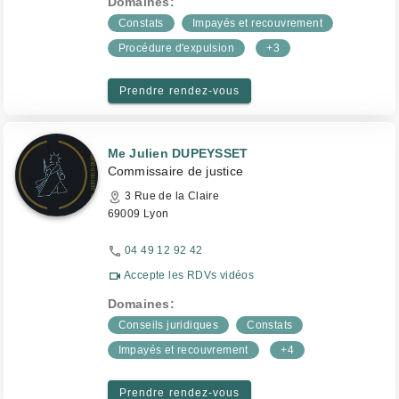
Domaines:
Constats
Impayés et recouvrement
Procédure d'expulsion
+3
Prendre rendez-vous
Me Julien DUPEYSSET
Commissaire de justice
3 Rue de la Claire
69009 Lyon
04 49 12 92 42
Accepte les RDVs vidéos
Domaines:
Conseils juridiques
Constats
Impayés et recouvrement
+4
Prendre rendez-vous