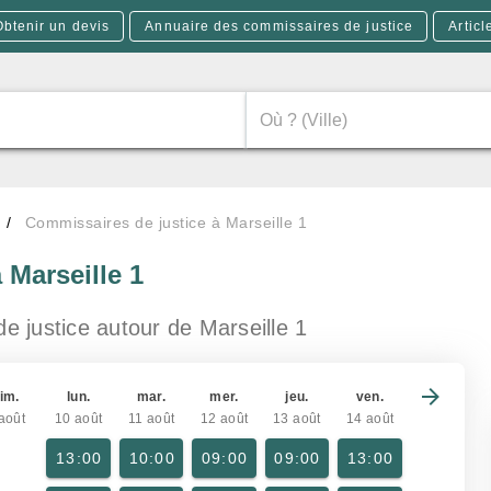
Obtenir un devis
Annuaire des commissaires de justice
Articl
Commissaires de justice à Marseille 1
 Marseille 1
de justice
autour de Marseille 1
im.
lun.
mar.
mer.
jeu.
ven.
août
10 août
11 août
12 août
13 août
14 août
13:00
10:00
09:00
09:00
13:00