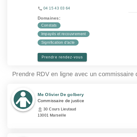
04 15 43 03 64
Domaines:
Constats
Impayés et recouvrement
Signification d'acte
Prendre rendez-vous
Prendre RDV en ligne avec un commissaire 
Me Olivier De golbery
Commissaire de justice
30 Cours Lieutaud
13001 Marseille