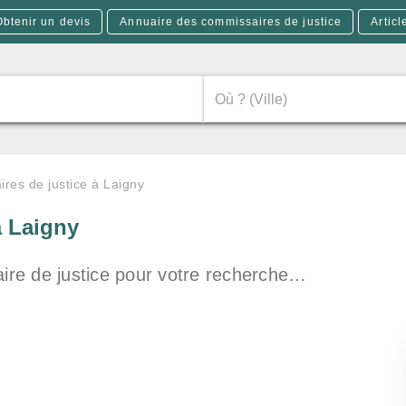
Obtenir un devis
Annuaire des commissaires de justice
Articl
res de justice à Laigny
à Laigny
re de justice pour votre recherche…